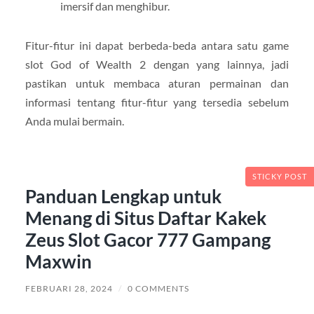
imersif dan menghibur.
Fitur-fitur ini dapat berbeda-beda antara satu game
slot God of Wealth 2 dengan yang lainnya, jadi
pastikan untuk membaca aturan permainan dan
informasi tentang fitur-fitur yang tersedia sebelum
Anda mulai bermain.
STICKY POST
Panduan Lengkap untuk
Menang di Situs Daftar Kakek
Zeus Slot Gacor 777 Gampang
Maxwin
FEBRUARI 28, 2024
/
0 COMMENTS