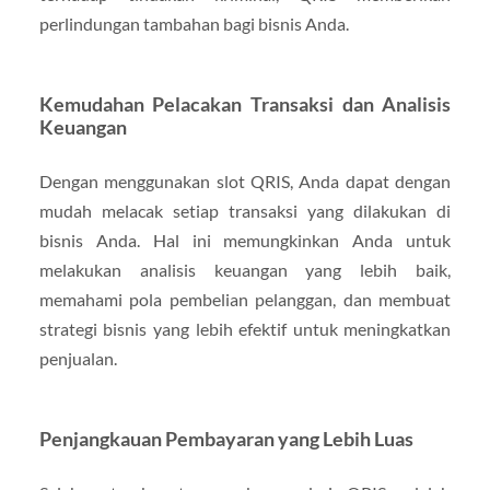
perlindungan tambahan bagi bisnis Anda.
Kemudahan Pelacakan Transaksi dan Analisis
Keuangan
Dengan menggunakan slot QRIS, Anda dapat dengan
mudah melacak setiap transaksi yang dilakukan di
bisnis Anda. Hal ini memungkinkan Anda untuk
melakukan analisis keuangan yang lebih baik,
memahami pola pembelian pelanggan, dan membuat
strategi bisnis yang lebih efektif untuk meningkatkan
penjualan.
Penjangkauan Pembayaran yang Lebih Luas