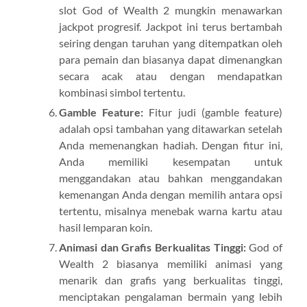
slot God of Wealth 2 mungkin menawarkan
jackpot progresif. Jackpot ini terus bertambah
seiring dengan taruhan yang ditempatkan oleh
para pemain dan biasanya dapat dimenangkan
secara acak atau dengan mendapatkan
kombinasi simbol tertentu.
Gamble Feature:
Fitur judi (gamble feature)
adalah opsi tambahan yang ditawarkan setelah
Anda memenangkan hadiah. Dengan fitur ini,
Anda memiliki kesempatan untuk
menggandakan atau bahkan menggandakan
kemenangan Anda dengan memilih antara opsi
tertentu, misalnya menebak warna kartu atau
hasil lemparan koin.
Animasi dan Grafis Berkualitas Tinggi:
God of
Wealth 2 biasanya memiliki animasi yang
menarik dan grafis yang berkualitas tinggi,
menciptakan pengalaman bermain yang lebih