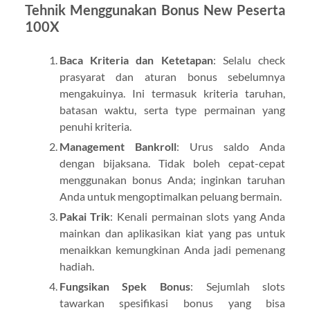
Tehnik Menggunakan Bonus New Peserta
100X
Baca Kriteria dan Ketetapan
: Selalu check
prasyarat dan aturan bonus sebelumnya
mengakuinya. Ini termasuk kriteria taruhan,
batasan waktu, serta type permainan yang
penuhi kriteria.
Management Bankroll
: Urus saldo Anda
dengan bijaksana. Tidak boleh cepat-cepat
menggunakan bonus Anda; inginkan taruhan
Anda untuk mengoptimalkan peluang bermain.
Pakai Trik
: Kenali permainan slots yang Anda
mainkan dan aplikasikan kiat yang pas untuk
menaikkan kemungkinan Anda jadi pemenang
hadiah.
Fungsikan Spek Bonus
: Sejumlah slots
tawarkan spesifikasi bonus yang bisa