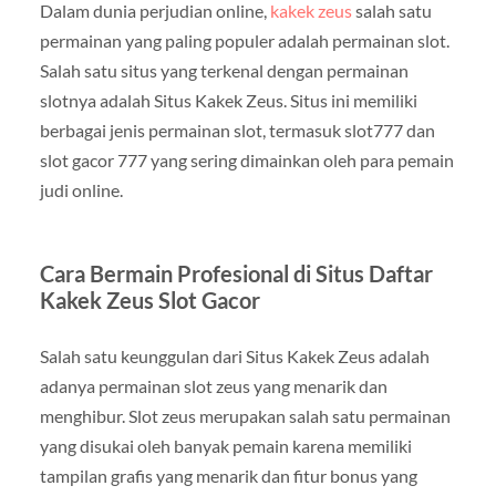
Dalam dunia perjudian online,
kakek zeus
salah satu
permainan yang paling populer adalah permainan slot.
Salah satu situs yang terkenal dengan permainan
slotnya adalah Situs Kakek Zeus. Situs ini memiliki
berbagai jenis permainan slot, termasuk slot777 dan
slot gacor 777 yang sering dimainkan oleh para pemain
judi online.
Cara Bermain Profesional di Situs Daftar
Kakek Zeus Slot Gacor
Salah satu keunggulan dari Situs Kakek Zeus adalah
adanya permainan slot zeus yang menarik dan
menghibur. Slot zeus merupakan salah satu permainan
yang disukai oleh banyak pemain karena memiliki
tampilan grafis yang menarik dan fitur bonus yang