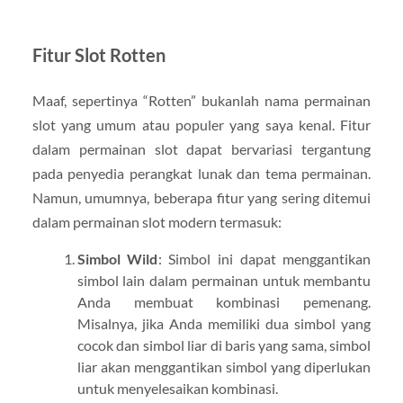
Fitur Slot Rotten
Maaf, sepertinya “Rotten” bukanlah nama permainan
slot yang umum atau populer yang saya kenal. Fitur
dalam permainan slot dapat bervariasi tergantung
pada penyedia perangkat lunak dan tema permainan.
Namun, umumnya, beberapa fitur yang sering ditemui
dalam permainan slot modern termasuk:
Simbol Wild
: Simbol ini dapat menggantikan
simbol lain dalam permainan untuk membantu
Anda membuat kombinasi pemenang.
Misalnya, jika Anda memiliki dua simbol yang
cocok dan simbol liar di baris yang sama, simbol
liar akan menggantikan simbol yang diperlukan
untuk menyelesaikan kombinasi.