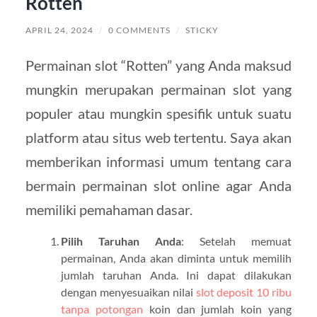
Rotten
APRIL 24, 2024
/
0 COMMENTS
/
STICKY
Permainan slot “Rotten” yang Anda maksud
mungkin merupakan permainan slot yang
populer atau mungkin spesifik untuk suatu
platform atau situs web tertentu. Saya akan
memberikan informasi umum tentang cara
bermain permainan slot online agar Anda
memiliki pemahaman dasar.
Pilih Taruhan Anda
: Setelah memuat
permainan, Anda akan diminta untuk memilih
jumlah taruhan Anda. Ini dapat dilakukan
dengan menyesuaikan nilai
slot deposit 10 ribu
tanpa potongan
koin dan jumlah koin yang