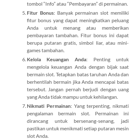
tombol “Info” atau “Pembayaran” di permainan.
Fitur Bonus
: Banyak permainan slot memiliki
fitur bonus yang dapat meningkatkan peluang
Anda untuk menang atau memberikan
pembayaran tambahan. Fitur bonus ini dapat
berupa putaran gratis, simbol liar, atau mini-
games tambahan.
Kelola Keuangan Anda
: Penting untuk
mengelola keuangan Anda dengan bijak saat
bermain slot. Tetapkan batas taruhan Anda dan
berhentilah bermain jika Anda mencapai batas
tersebut. Jangan pernah berjudi dengan uang
yang Anda tidak mampu untuk kehilangan.
Nikmati Permainan
: Yang terpenting, nikmati
pengalaman bermain slot. Permainan ini
dirancang untuk bersenang-senang, jadi
pastikan untuk menikmati setiap putaran mesin
slot Anda.