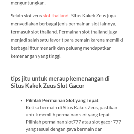
menguntungkan.
Selain slot zeus
slot thailand
, Situs Kakek Zeus juga
menyediakan berbagai jenis permainan slot lainnya,
termasuk slot thailand. Permainan slot thailand juga
menjadi salah satu favorit para pemain karena memiliki
berbagai fitur menarik dan peluang mendapatkan
kemenangan yang tinggi.
tips jitu untuk meraup kemenangan di
Situs Kakek Zeus Slot Gacor
Pilihlah Permainan Slot yang Tepat
Ketika bermain di Situs Kakek Zeus, pastikan
untuk memilih permainan slot yang tepat.
Pilihlah permainan slot777 atau slot gacor 777
yang sesuai dengan gaya bermain dan