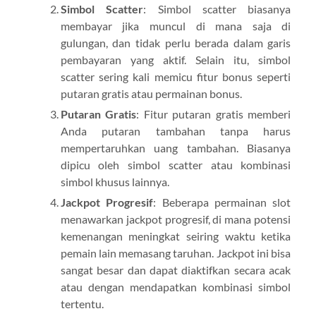
Simbol Scatter
: Simbol scatter biasanya
membayar jika muncul di mana saja di
gulungan, dan tidak perlu berada dalam garis
pembayaran yang aktif. Selain itu, simbol
scatter sering kali memicu fitur bonus seperti
putaran gratis atau permainan bonus.
Putaran Gratis
: Fitur putaran gratis memberi
Anda putaran tambahan tanpa harus
mempertaruhkan uang tambahan. Biasanya
dipicu oleh simbol scatter atau kombinasi
simbol khusus lainnya.
Jackpot Progresif
: Beberapa permainan slot
menawarkan jackpot progresif, di mana potensi
kemenangan meningkat seiring waktu ketika
pemain lain memasang taruhan. Jackpot ini bisa
sangat besar dan dapat diaktifkan secara acak
atau dengan mendapatkan kombinasi simbol
tertentu.