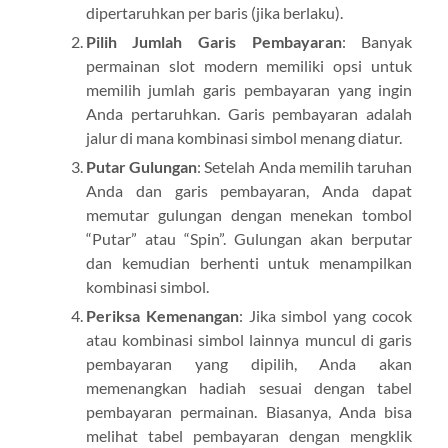
dipertaruhkan per baris (jika berlaku).
Pilih Jumlah Garis Pembayaran
: Banyak
permainan slot modern memiliki opsi untuk
memilih jumlah garis pembayaran yang ingin
Anda pertaruhkan. Garis pembayaran adalah
jalur di mana kombinasi simbol menang diatur.
Putar Gulungan
: Setelah Anda memilih taruhan
Anda dan garis pembayaran, Anda dapat
memutar gulungan dengan menekan tombol
“Putar” atau “Spin”. Gulungan akan berputar
dan kemudian berhenti untuk menampilkan
kombinasi simbol.
Periksa Kemenangan
: Jika simbol yang cocok
atau kombinasi simbol lainnya muncul di garis
pembayaran yang dipilih, Anda akan
memenangkan hadiah sesuai dengan tabel
pembayaran permainan. Biasanya, Anda bisa
melihat tabel pembayaran dengan mengklik