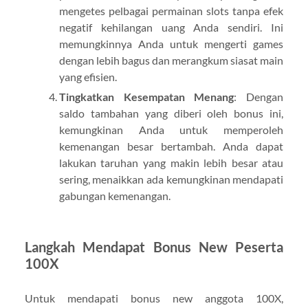
mengetes pelbagai permainan slots tanpa efek
negatif kehilangan uang Anda sendiri. Ini
memungkinnya Anda untuk mengerti games
dengan lebih bagus dan merangkum siasat main
yang efisien.
Tingkatkan Kesempatan Menang
: Dengan
saldo tambahan yang diberi oleh bonus ini,
kemungkinan Anda untuk memperoleh
kemenangan besar bertambah. Anda dapat
lakukan taruhan yang makin lebih besar atau
sering, menaikkan ada kemungkinan mendapati
gabungan kemenangan.
Langkah Mendapat Bonus New Peserta
100X
Untuk mendapati bonus new anggota 100X,