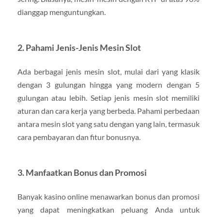
dianggap menguntungkan.
2. Pahami Jenis-Jenis Mesin Slot
Ada berbagai jenis mesin slot, mulai dari yang klasik
dengan 3 gulungan hingga yang modern dengan 5
gulungan atau lebih. Setiap jenis mesin slot memiliki
aturan dan cara kerja yang berbeda. Pahami perbedaan
antara mesin slot yang satu dengan yang lain, termasuk
cara pembayaran dan fitur bonusnya.
3. Manfaatkan Bonus dan Promosi
Banyak kasino online menawarkan bonus dan promosi
yang dapat meningkatkan peluang Anda untuk