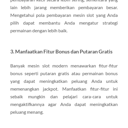
lain lebih jarang memberikan pembayaran besar.
Mengetahui pola pembayaran mesin slot yang Anda
pilih dapat membantu Anda mengatur strategi
permainan dengan lebih baik.
3. Manfaatkan Fitur Bonus dan Putaran Gratis
Banyak mesin slot modern menawarkan fitur-fitur
bonus seperti putaran gratis atau permainan bonus
yang dapat meningkatkan peluang Anda untuk
memenangkan jackpot. Manfaatkan fitur-fitur ini
sebaik mungkin dan pelajari cara-cara untuk
mengaktifkannya agar Anda dapat meningkatkan
peluang menang.