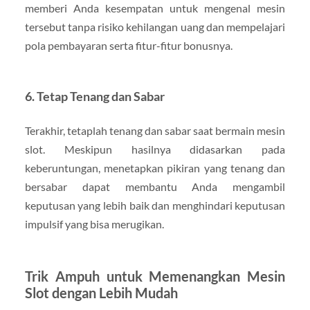
memberi Anda kesempatan untuk mengenal mesin
tersebut tanpa risiko kehilangan uang dan mempelajari
pola pembayaran serta fitur-fitur bonusnya.
6. Tetap Tenang dan Sabar
Terakhir, tetaplah tenang dan sabar saat bermain mesin
slot. Meskipun hasilnya didasarkan pada
keberuntungan, menetapkan pikiran yang tenang dan
bersabar dapat membantu Anda mengambil
keputusan yang lebih baik dan menghindari keputusan
impulsif yang bisa merugikan.
Trik Ampuh untuk Memenangkan Mesin
Slot dengan Lebih Mudah