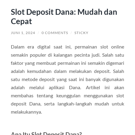
Slot Deposit Dana: Mudah dan
Cepat
JUNI 1, 2024
/
0 COMMENTS
/
STICKY
Dalam era digital saat ini, permainan slot online
semakin populer di kalangan pecinta judi. Salah satu
faktor yang membuat permainan ini semakin digemari
adalah kemudahan dalam melakukan deposit. Salah
satu metode deposit yang saat ini banyak digunakan
adalah melalui aplikasi Dana. Artikel ini akan
membahas tentang keunggulan menggunakan slot
deposit Dana, serta langkah-langkah mudah untuk
melakukannya.
Apa Itu Slot Deposit Dana?