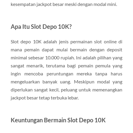
kesempatan jackpot besar meski dengan modal mini.
Apa Itu Slot Depo 10K?
Slot depo 10K adalah jenis permainan slot online di
mana pemain dapat mulai bermain dengan deposit
minimal sebesar 10.000 rupiah. Ini adalah pilihan yang
sangat menarik, terutama bagi pemain pemula yang
ingin mencoba peruntungan mereka tanpa harus
mengeluarkan banyak uang. Meskipun modal yang
diperlukan sangat kecil, peluang untuk memenangkan
jackpot besar tetap terbuka lebar.
Keuntungan Bermain Slot Depo 10K