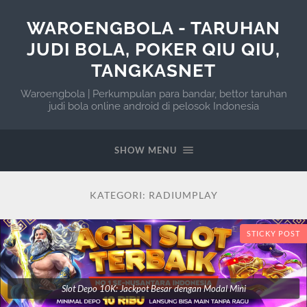
WAROENGBOLA - TARUHAN
JUDI BOLA, POKER QIU QIU,
TANGKASNET
Waroengbola | Perkumpulan para bandar, bettor taruhan
judi bola online android di pelosok Indonesia
SHOW MENU
KATEGORI:
RADIUMPLAY
STICKY POST
Slot Depo 10K: Jackpot Besar dengan Modal Mini