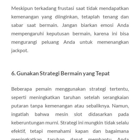
Meskipun terkadang frustasi saat tidak mendapatkan
kemenangan yang diinginkan, tetaplah tenang dan
sabar saat bermain. Jangan biarkan emosi Anda
mempengaruhi keputusan bermain, karena ini bisa
mengurangi peluang Anda untuk memenangkan
jackpot.
6. Gunakan Strategi Bermain yang Tepat
Beberapa pemain menggunakan strategi tertentu,
seperti meningkatkan taruhan setelah serangkaian
putaran tanpa kemenangan atau sebaliknya. Namun,
ingatlah bahwa mesin slot didasarkan pada
keberuntungan murni. Strategi ini mungkin tidak selalu
efektif, tetapi memahami kapan dan bagaimana
meningkatkan taruhan dapat membantu Anda