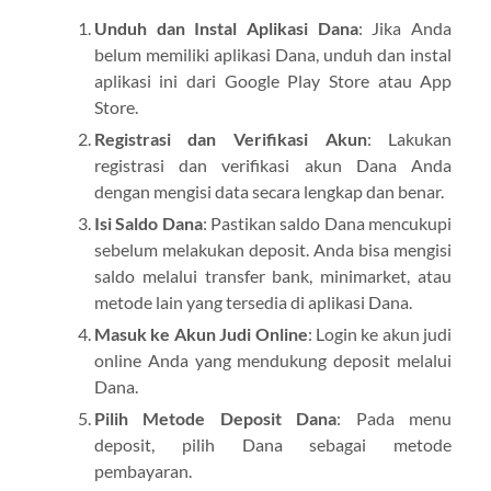
Unduh dan Instal Aplikasi Dana
: Jika Anda
belum memiliki aplikasi Dana, unduh dan instal
aplikasi ini dari Google Play Store atau App
Store.
Registrasi dan Verifikasi Akun
: Lakukan
registrasi dan verifikasi akun Dana Anda
dengan mengisi data secara lengkap dan benar.
Isi Saldo Dana
: Pastikan saldo Dana mencukupi
sebelum melakukan deposit. Anda bisa mengisi
saldo melalui transfer bank, minimarket, atau
metode lain yang tersedia di aplikasi Dana.
Masuk ke Akun Judi Online
: Login ke akun judi
online Anda yang mendukung deposit melalui
Dana.
Pilih Metode Deposit Dana
: Pada menu
deposit, pilih Dana sebagai metode
pembayaran.