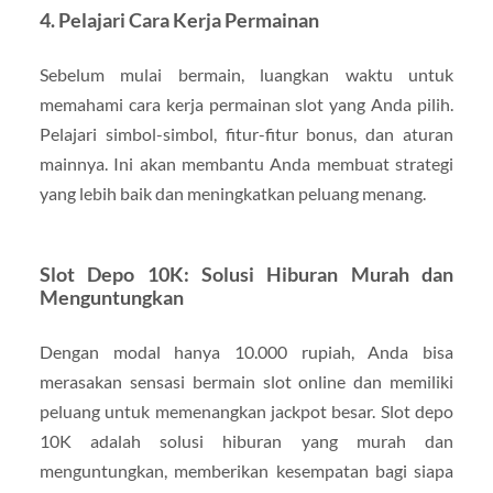
4. Pelajari Cara Kerja Permainan
Sebelum mulai bermain, luangkan waktu untuk
memahami cara kerja permainan slot yang Anda pilih.
Pelajari simbol-simbol, fitur-fitur bonus, dan aturan
mainnya. Ini akan membantu Anda membuat strategi
yang lebih baik dan meningkatkan peluang menang.
Slot Depo 10K: Solusi Hiburan Murah dan
Menguntungkan
Dengan modal hanya 10.000 rupiah, Anda bisa
merasakan sensasi bermain slot online dan memiliki
peluang untuk memenangkan jackpot besar. Slot depo
10K adalah solusi hiburan yang murah dan
menguntungkan, memberikan kesempatan bagi siapa