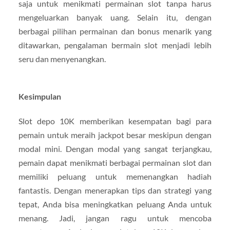
saja untuk menikmati permainan slot tanpa harus
mengeluarkan banyak uang. Selain itu, dengan
berbagai pilihan permainan dan bonus menarik yang
ditawarkan, pengalaman bermain slot menjadi lebih
seru dan menyenangkan.
Kesimpulan
Slot depo 10K memberikan kesempatan bagi para
pemain untuk meraih jackpot besar meskipun dengan
modal mini. Dengan modal yang sangat terjangkau,
pemain dapat menikmati berbagai permainan slot dan
memiliki peluang untuk memenangkan hadiah
fantastis. Dengan menerapkan tips dan strategi yang
tepat, Anda bisa meningkatkan peluang Anda untuk
menang. Jadi, jangan ragu untuk mencoba