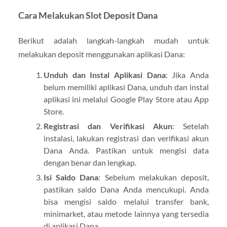
Cara Melakukan Slot Deposit Dana
Berikut adalah langkah-langkah mudah untuk
melakukan deposit menggunakan aplikasi Dana:
Unduh dan Instal Aplikasi Dana
: Jika Anda
belum memiliki aplikasi Dana, unduh dan instal
aplikasi ini melalui Google Play Store atau App
Store.
Registrasi dan Verifikasi Akun
: Setelah
instalasi, lakukan registrasi dan verifikasi akun
Dana Anda. Pastikan untuk mengisi data
dengan benar dan lengkap.
Isi Saldo Dana
: Sebelum melakukan deposit,
pastikan saldo Dana Anda mencukupi. Anda
bisa mengisi saldo melalui transfer bank,
minimarket, atau metode lainnya yang tersedia
di aplikasi Dana.