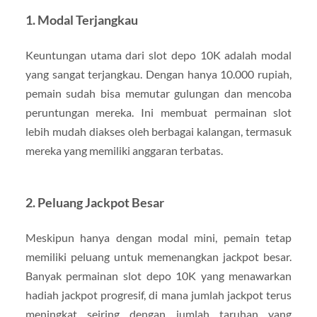
1. Modal Terjangkau
Keuntungan utama dari slot depo 10K adalah modal
yang sangat terjangkau. Dengan hanya 10.000 rupiah,
pemain sudah bisa memutar gulungan dan mencoba
peruntungan mereka. Ini membuat permainan slot
lebih mudah diakses oleh berbagai kalangan, termasuk
mereka yang memiliki anggaran terbatas.
2. Peluang Jackpot Besar
Meskipun hanya dengan modal mini, pemain tetap
memiliki peluang untuk memenangkan jackpot besar.
Banyak permainan slot depo 10K yang menawarkan
hadiah jackpot progresif, di mana jumlah jackpot terus
meningkat seiring dengan jumlah taruhan yang