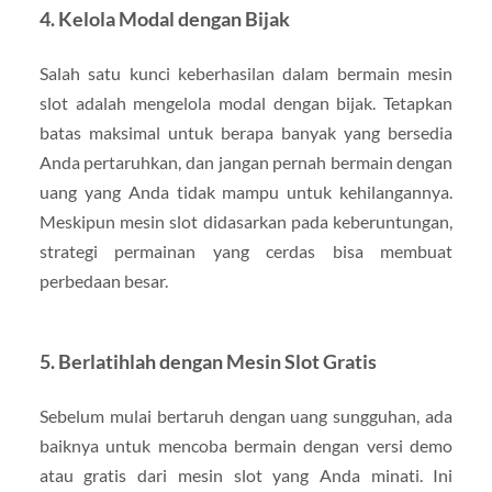
4. Kelola Modal dengan Bijak
Salah satu kunci keberhasilan dalam bermain mesin
slot adalah mengelola modal dengan bijak. Tetapkan
batas maksimal untuk berapa banyak yang bersedia
Anda pertaruhkan, dan jangan pernah bermain dengan
uang yang Anda tidak mampu untuk kehilangannya.
Meskipun mesin slot didasarkan pada keberuntungan,
strategi permainan yang cerdas bisa membuat
perbedaan besar.
5. Berlatihlah dengan Mesin Slot Gratis
Sebelum mulai bertaruh dengan uang sungguhan, ada
baiknya untuk mencoba bermain dengan versi demo
atau gratis dari mesin slot yang Anda minati. Ini