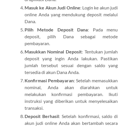
Masuk ke Akun Judi Online
: Login ke akun judi
online Anda yang mendukung deposit melalui
Dana.
Pilih Metode Deposit Dana
: Pada menu
deposit, pilih Dana sebagai metode
pembayaran.
Masukkan Nominal Deposit
: Tentukan jumlah
deposit yang ingin Anda lakukan. Pastikan
jumlah tersebut sesuai dengan saldo yang
tersedia di akun Dana Anda.
Konfirmasi Pembayaran
: Setelah memasukkan
nominal, Anda akan diarahkan untuk
melakukan konfirmasi pembayaran. Ikuti
instruksi yang diberikan untuk menyelesaikan
transaksi.
Deposit Berhasil
: Setelah konfirmasi, saldo di
akun judi online Anda akan bertambah secara