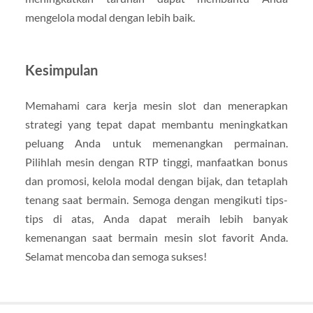
mengelola modal dengan lebih baik.
Kesimpulan
Memahami cara kerja mesin slot dan menerapkan
strategi yang tepat dapat membantu meningkatkan
peluang Anda untuk memenangkan permainan.
Pilihlah mesin dengan RTP tinggi, manfaatkan bonus
dan promosi, kelola modal dengan bijak, dan tetaplah
tenang saat bermain. Semoga dengan mengikuti tips-
tips di atas, Anda dapat meraih lebih banyak
kemenangan saat bermain mesin slot favorit Anda.
Selamat mencoba dan semoga sukses!