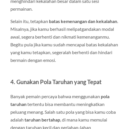
menghindari kekalahan besar dalam satu sesi
permainan.
Selain itu, tetapkan
batas kemenangan dan kekalahan
.
Misalnya, jika kamu berhasil melipatgandakan modal
awal, segera berhenti dan nikmati kemenanganmu.
Begitu pula jika kamu sudah mencapai batas kekalahan
yang kamu tetapkan, segeralah berhenti dan hindari
bermain dengan emosi.
4.
Gunakan Pola Taruhan yang Tepat
Banyak pemain percaya bahwa menggunakan
pola
taruhan
tertentu bisa membantu meningkatkan
peluang menang. Salah satu pola yang bisa kamu coba
adalah
taruhan bertahap
, di mana kamu memulai
dengan taruhan kecil dan perlahan-lahan