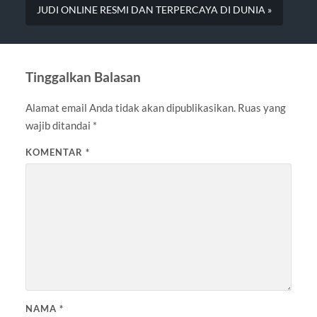
JUDI ONLINE RESMI DAN TERPERCAYA DI DUNIA »
Tinggalkan Balasan
Alamat email Anda tidak akan dipublikasikan.
Ruas yang
wajib ditandai
*
KOMENTAR
*
NAMA
*