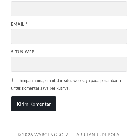
EMAIL
*
SITUS WEB
Simpan nama, email, dan situs web saya pada peramban ini
untuk komentar saya berikutnya.
© 2026
WAROENGBOLA – TARUHAN JUDI BOLA,