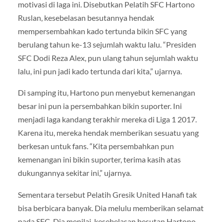
motivasi di laga ini. Disebutkan Pelatih SFC Hartono
Ruslan, kesebelasan besutannya hendak
mempersembahkan kado tertunda bikin SFC yang
berulang tahun ke-13 sejumlah waktu lalu. “Presiden
SFC Dodi Reza Alex, pun ulang tahun sejumlah waktu
lalu, ini pun jadi kado tertunda dari kita,” ujarnya.
Di samping itu, Hartono pun menyebut kemenangan
besar ini pun ia persembahkan bikin suporter. Ini
menjadi laga kandang terakhir mereka di Liga 1 2017.
Karena itu, mereka hendak memberikan sesuatu yang
berkesan untuk fans. “Kita persembahkan pun
kemenangan ini bikin suporter, terima kasih atas
dukungannya sekitar ini,” ujarnya.
Sementara tersebut Pelatih Gresik United Hanafi tak
bisa berbicara banyak. Dia melulu memberikan selamat
pada SFC. Dia menilai, kesebelasan besutan Hartono