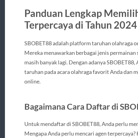
Panduan Lengkap Memili
Terpercaya di Tahun 2024
SBOBET88 adalah platform taruhan olahraga onli
Mereka menawarkan berbagai jenis permainan sep
masih banyak lagi. Dengan adanya SBOBET88,
taruhan pada acara olahraga favorit Anda dan 
online.
Bagaimana Cara Daftar di SB
Untuk mendaftar di SBOBET88, Anda perlu men
Mengapa Anda perlu mencari agen terpercaya? 