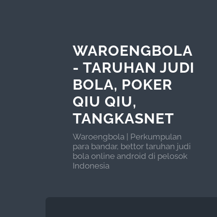
WAROENGBOLA
- TARUHAN JUDI
BOLA, POKER
QIU QIU,
TANGKASNET
Waroengbola | Perkumpulan
para bandar, bettor taruhan judi
bola online android di pelosok
Indonesia