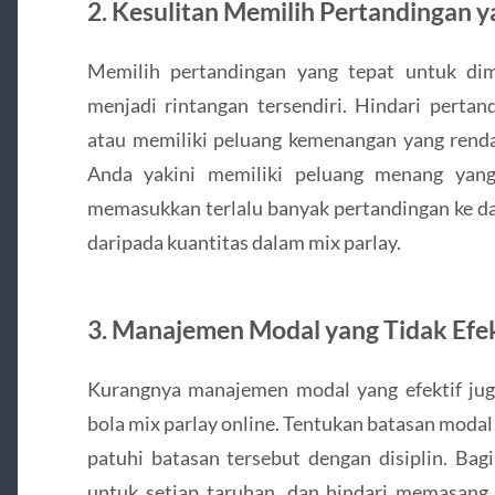
2. Kesulitan Memilih Pertandingan y
Memilih pertandingan yang tepat untuk di
menjadi rintangan tersendiri. Hindari pertand
atau memiliki peluang kemenangan yang renda
Anda yakini memiliki peluang menang yang
memasukkan terlalu banyak pertandingan ke dal
daripada kuantitas dalam mix parlay.
3. Manajemen Modal yang Tidak Efek
Kurangnya manajemen modal yang efektif juga
bola mix parlay online. Tentukan batasan moda
patuhi batasan tersebut dengan disiplin. Bag
untuk setiap taruhan, dan hindari memasang 