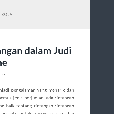
I BOLA
angan dalam Judi
ne
CKY
enjadi pengalaman yang menarik dan
emua jenis perjudian, ada rintangan
g baik tentang rintangan-rintangan
-langkah untuk mengatasinya dan