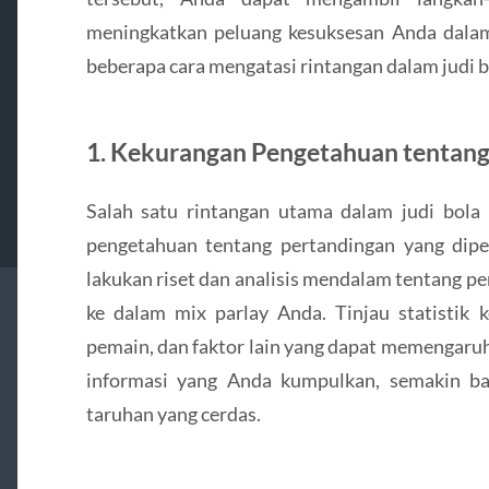
meningkatkan peluang kesuksesan Anda dalam 
beberapa cara mengatasi rintangan dalam judi bo
1. Kekurangan Pengetahuan tentang
Salah satu rintangan utama dalam judi bola 
pengetahuan tentang pertandingan yang diper
lakukan riset dan analisis mendalam tentang 
ke dalam mix parlay Anda. Tinjau statistik k
pemain, dan faktor lain yang dapat memengaruh
informasi yang Anda kumpulkan, semakin b
taruhan yang cerdas.