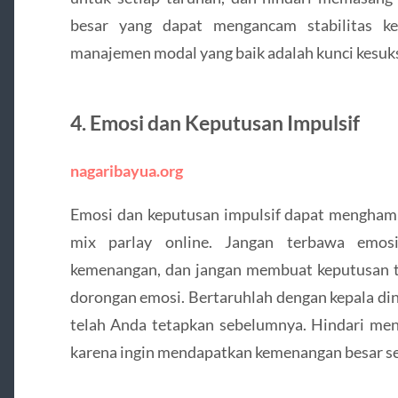
besar yang dapat mengancam stabilitas k
manajemen modal yang baik adalah kunci kesuk
4. Emosi dan Keputusan Impulsif
nagaribayua.org
Emosi dan keputusan impulsif dapat menghamb
mix parlay online. Jangan terbawa emos
kemenangan, dan jangan membuat keputusan ta
dorongan emosi. Bertaruhlah dengan kepala din
telah Anda tetapkan sebelumnya. Hindari meng
karena ingin mendapatkan kemenangan besar se