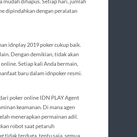
ia mudah dihapus. Setiap hari, jumlah
ame dipindahkan dengan peralatan
nan idnplay 2019 poker cukup baik.
lain. Dengan demikian, tidak akan
online. Setiap kali Anda bermain,
anfaat baru dalam idnpoker resmi.
dari poker online IDN PLAY Agent
jaminan keamanan. Di mana agen
telah menerapkan permainan adil.
ukan robot saat petaruh
ng tidak terduga, tentu saja, semua