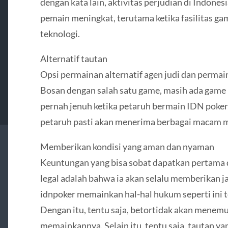
dengan kata lain, aktivitas perjudian di Indones
pemain meningkat, terutama ketika fasilitas g
teknologi.
Alternatif tautan
Opsi permainan alternatif agen judi dan permai
Bosan dengan salah satu game, masih ada game 
pernah jenuh ketika petaruh bermain IDN poker 
petaruh pasti akan menerima berbagai macam m
Memberikan kondisi yang aman dan nyaman
Keuntungan yang bisa sobat dapatkan pertama 
legal adalah bahwa ia akan selalu memberikan 
idnpoker memainkan hal-hal hukum seperti ini 
Dengan itu, tentu saja, betortidak akan menem
memainkannya. Selain itu, tentu saja, tautan ya