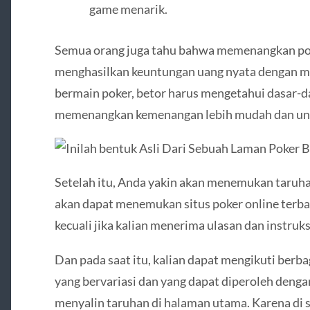
game menarik.
Semua orang juga tahu bahwa memenangkan po
menghasilkan keuntungan uang nyata dengan mod
bermain poker, betor harus mengetahui dasar-
memenangkan kemenangan lebih mudah dan un
Setelah itu, Anda yakin akan menemukan taruha
akan dapat menemukan situs poker online terbai
kecuali jika kalian menerima ulasan dan instruk
Dan pada saat itu, kalian dapat mengikuti berba
yang bervariasi dan yang dapat diperoleh denga
menyalin taruhan di halaman utama. Karena di se