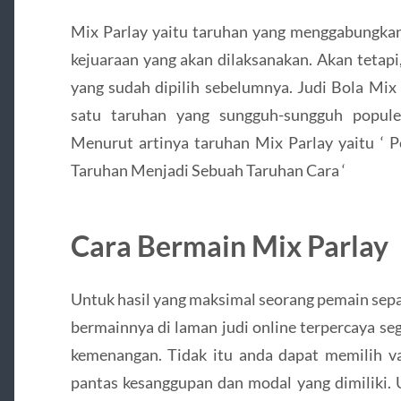
Mix Parlay yaitu taruhan yang menggabungkan 
kejuaraan yang akan dilaksanakan. Akan tetapi
yang sudah dipilih sebelumnya. Judi Bola Mix 
satu taruhan yang sungguh-sungguh popule
Menurut artinya taruhan Mix Parlay yaitu ‘ 
Taruhan Menjadi Sebuah Taruhan Cara ‘
Cara Bermain Mix Parlay
Untuk hasil yang maksimal seorang pemain sepa
bermainnya di laman judi online terpercaya se
kemenangan. Tidak itu anda dapat memilih va
pantas kesanggupan dan modal yang dimiliki. 