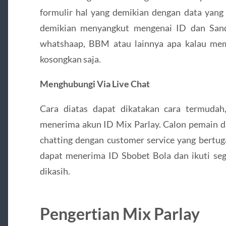
formulir hal yang demikian dengan data yang 
demikian menyangkut mengenai ID dan Sandi
whatshaap, BBM atau lainnya apa kalau me
kosongkan saja.
Menghubungi Via Live Chat
Cara diatas dapat dikatakan cara termudah,
menerima akun ID Mix Parlay. Calon pemain d
chatting dengan customer service yang bertug
dapat menerima ID Sbobet Bola dan ikuti seg
dikasih.
Pengertian Mix Parlay