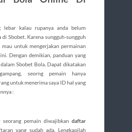
 lebar kalau rupanya anda belum
 di Sbobet. Karena sungguh-sungguh
a mau untuk mengerjakan permainan
ini. Dengan demikian, panduan yang
 dalam Sbobet Bola. Dapat dikatakan
 gampang, seorng pemain hanya
ang untuk menerima saya ID hal yang
nnya :
y seorang pemain diwajibkan
daftar
taran yang sudah ada. Lengkapilah