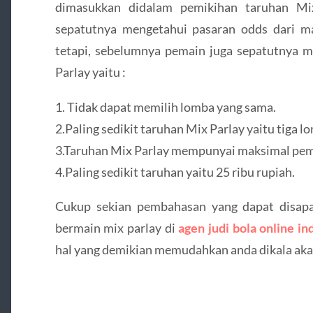
dimasukkan didalam pemikihan taruhan Mix
sepatutnya mengetahui pasaran odds dari ma
tetapi, sebelumnya pemain juga sepatutnya m
Parlay yaitu :
1. Tidak dapat memilih lomba yang sama.
2.Paling sedikit taruhan Mix Parlay yaitu tiga l
3.Taruhan Mix Parlay mempunyai maksimal pemb
4.Paling sedikit taruhan yaitu 25 ribu rupiah.
Cukup sekian pembahasan yang dapat disapa
bermain mix parlay di
agen judi bola online in
hal yang demikian memudahkan anda dikala ak