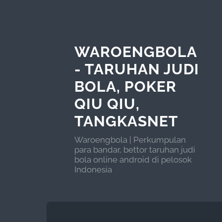
WAROENGBOLA
- TARUHAN JUDI
BOLA, POKER
QIU QIU,
TANGKASNET
Waroengbola | Perkumpulan
para bandar, bettor taruhan judi
bola online android di pelosok
Indonesia