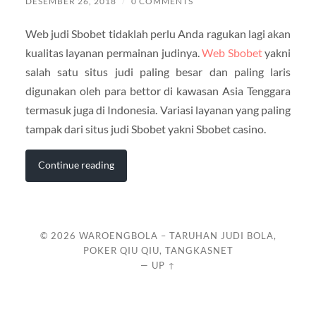
DESEMBER 26, 2018
/
0 COMMENTS
Web judi Sbobet tidaklah perlu Anda ragukan lagi akan
kualitas layanan permainan judinya.
Web Sbobet
yakni
salah satu situs judi paling besar dan paling laris
digunakan oleh para bettor di kawasan Asia Tenggara
termasuk juga di Indonesia. Variasi layanan yang paling
tampak dari situs judi Sbobet yakni Sbobet casino.
Continue reading
© 2026
WAROENGBOLA – TARUHAN JUDI BOLA,
POKER QIU QIU, TANGKASNET
—
UP ↑