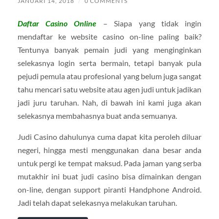
JANUARI 14, 2018
/
0 COMMENTS
Daftar Casino Online
– Siapa yang tidak ingin
mendaftar ke website casino on-line paling baik?
Tentunya banyak pemain judi yang menginginkan
selekasnya login serta bermain, tetapi banyak pula
pejudi pemula atau profesional yang belum juga sangat
tahu mencari satu website atau agen judi untuk jadikan
jadi juru taruhan. Nah, di bawah ini kami juga akan
selekasnya membahasnya buat anda semuanya.
Judi Casino dahulunya cuma dapat kita peroleh diluar
negeri, hingga mesti menggunakan dana besar anda
untuk pergi ke tempat maksud. Pada jaman yang serba
mutakhir ini buat judi casino bisa dimainkan dengan
on-line, dengan support piranti Handphone Android.
Jadi telah dapat selekasnya melakukan taruhan.