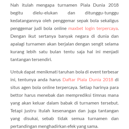
Nah itulah mengapa turnamen Piala Dunia 2018
begitu dielu-elukan dan ditunggu-tunggu
kedatangannya oleh penggemar sepak bola sekaligus
penggemar judi bola online
maxbet login terpercaya
.
Dengan ikut sertanya banyak negara di dunia dan
apalagi turnamen akan berjalan dengan sengit selama
kurang lebih satu bulan tentu saja hal ini menjadi
tantangan tersendiri.
Untuk dapat menikmati taruhan bola di event terbesar
ini, tentunya anda harus
Daftar Piala Dunia 2018
di
situs agen bola online terpercaya. Setiap harinya para
bettor harus menebak dan memprediksi timnas mana
yang akan keluar dalam babak di turnamen tersebut.
Tetapi justru itulah kesenangan dan juga tantangan
yang disukai, sebab tidak semua turnamen dan
pertandingan menghadirkan efek yang sama.