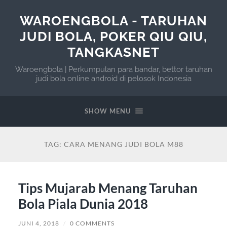
WAROENGBOLA - TARUHAN
JUDI BOLA, POKER QIU QIU,
TANGKASNET
Waroengbola | Perkumpulan para bandar, bettor taruhan
judi bola online android di pelosok Indonesia
SHOW MENU
TAG:
CARA MENANG JUDI BOLA M88
Tips Mujarab Menang Taruhan
Bola Piala Dunia 2018
JUNI 4, 2018
/
0 COMMENTS