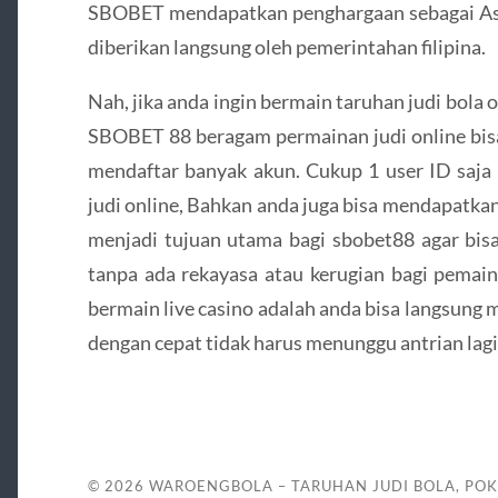
SBOBET mendapatkan penghargaan sebagai Asi
diberikan langsung oleh pemerintahan filipina.
Nah, jika anda ingin bermain taruhan judi bola
SBOBET 88 beragam permainan judi online bis
mendaftar banyak akun. Cukup 1 user ID saja
judi online, Bahkan anda juga bisa mendapatk
menjadi tujuan utama bagi sbobet88 agar bis
tanpa ada rekayasa atau kerugian bagi pemain
bermain live casino adalah anda bisa langsung
dengan cepat tidak harus menunggu antrian lagi
© 2026
WAROENGBOLA – TARUHAN JUDI BOLA, POK