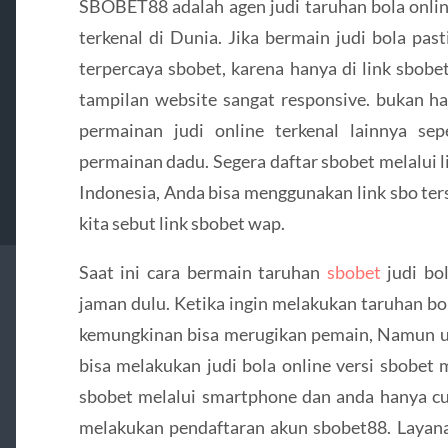
SBOBET88 adalah agen judi taruhan bola onlin
terkenal di Dunia. Jika bermain judi bola pas
terpercaya sbobet, karena hanya di link sbobe
tampilan website sangat responsive. bukan ha
permainan judi online terkenal lainnya sepe
permainan dadu. Segera daftar sbobet melalui lin
Indonesia, Anda bisa menggunakan link sbo ter
kita sebut link sbobet wap.
Saat ini cara bermain taruhan
sbobet
judi bo
jaman dulu. Ketika ingin melakukan taruhan bo
kemungkinan bisa merugikan pemain, Namun u
bisa melakukan judi bola online versi sbobet
sbobet melalui smartphone dan anda hanya cu
melakukan pendaftaran akun sbobet88. Layanan