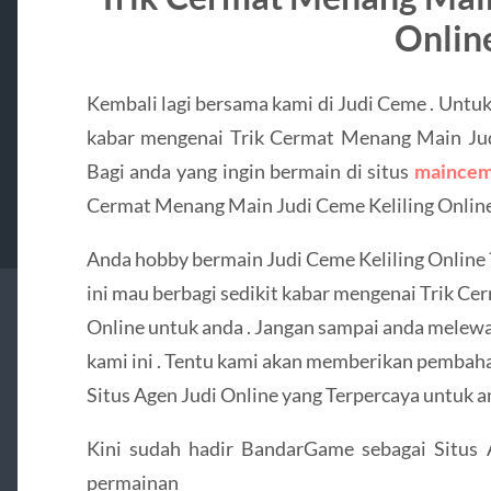
Onlin
Kembali lagi bersama kami di Judi Ceme . Untuk
kabar mengenai Trik Cermat Menang Main Judi
Bagi anda yang ingin bermain di situs
maincem
Cermat Menang Main Judi Ceme Keliling Online yuk
Anda hobby bermain Judi Ceme Keliling Online ? 
ini mau berbagi sedikit kabar mengenai Trik C
Online untuk anda . Jangan sampai anda melewa
kami ini . Tentu kami akan memberikan pembah
Situs Agen Judi Online yang Terpercaya untuk an
Kini sudah hadir BandarGame sebagai Situs
permainan