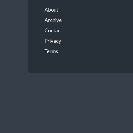
About
Archive
Contact
Privacy
Terms