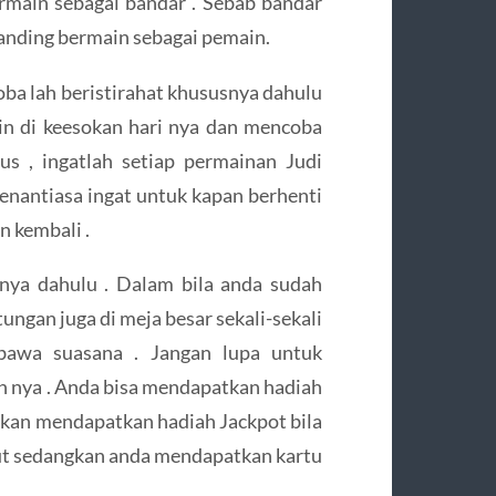
rmain sebagai bandar . Sebab bandar
banding bermain sebagai pemain.
oba lah beristirahat khususnya dahulu
n di keesokan hari nya dan mencoba
s , ingatlah setiap permainan Judi
senantiasa ingat untuk kapan berhenti
n kembali .
nya dahulu . Dalam bila anda sudah
ungan juga di meja besar sekali-sekali
erbawa suasana . Jangan lupa untuk
n nya . Anda bisa mendapatkan hadiah
 akan mendapatkan hadiah Jackpot bila
ut sedangkan anda mendapatkan kartu