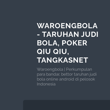
WAROENGBOLA
- TARUHAN JUDI
BOLA, POKER
QIU QIU,
TANGKASNET
Waroengbola | Perkumpulan
para bandar, bettor taruhan judi
bola online android di pelosok
Indonesia