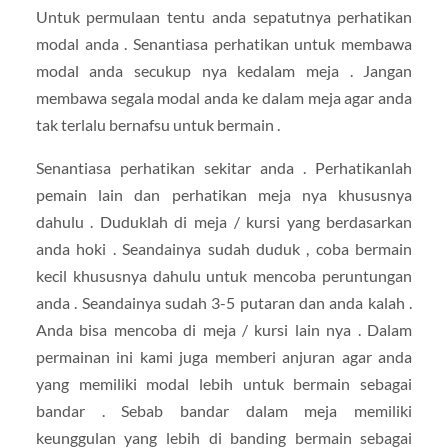
Untuk permulaan tentu anda sepatutnya perhatikan
modal anda . Senantiasa perhatikan untuk membawa
modal anda secukup nya kedalam meja . Jangan
membawa segala modal anda ke dalam meja agar anda
tak terlalu bernafsu untuk bermain .
Senantiasa perhatikan sekitar anda . Perhatikanlah
pemain lain dan perhatikan meja nya khususnya
dahulu . Duduklah di meja / kursi yang berdasarkan
anda hoki . Seandainya sudah duduk , coba bermain
kecil khususnya dahulu untuk mencoba peruntungan
anda . Seandainya sudah 3-5 putaran dan anda kalah .
Anda bisa mencoba di meja / kursi lain nya . Dalam
permainan ini kami juga memberi anjuran agar anda
yang memiliki modal lebih untuk bermain sebagai
bandar . Sebab bandar dalam meja memiliki
keunggulan yang lebih di banding bermain sebagai