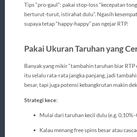
Tips “pro‑gaul”: pakai stop‑loss “kecepatan tong
berturut-turut, istirahat dulu”. Ngasih kesempa
supaya tetap “happy‑happy” pas ngejar RTP.
Pakai Ukuran Taruhan yang Ce
Banyak yang mikir “tambahin taruhan biar RTP 
itu selalu rata‑rata jangka panjang, jadi tambah
besar, tapi juga potensi kebangkrutan makin dek
Strategi kece
:
Mulai dari taruhan kecil dulu (e.g. 0,10%
Kalau menang free spins besar atau cas