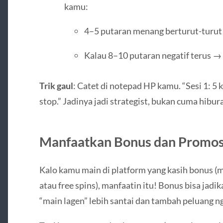
kamu:
4–5 putaran menang berturut-turut →
Kalau 8–10 putaran negatif terus → 
Trik gaul
: Catet di notepad HP kamu. “Sesi 1: 5 k
stop.” Jadinya jadi strategist, bukan cuma hibur
Manfaatkan Bonus dan Promos
Kalo kamu main di platform yang kasih bonus (m
atau free spins), manfaatin itu! Bonus bisa ja
“main lagen” lebih santai dan tambah peluang n