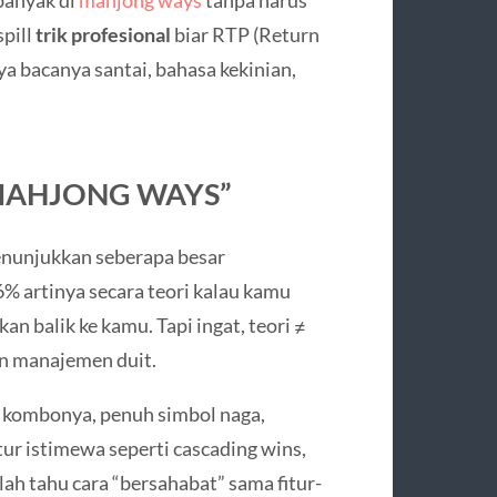
spill
trik profesional
biar RTP (Return
a bacanya santai, bahasa kekinian,
 “MAHJONG WAYS”
enunjukkan seberapa besar
6% artinya secara teori kalau kamu
an balik ke kamu. Tapi ingat, teori ≠
dan manajemen duit.
cu kombonya, penuh simbol naga,
tur istimewa seperti cascading wins,
lah tahu cara “bersahabat” sama fitur-