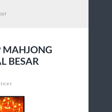
OST
P MAHJONG
L BESAR
STICKY