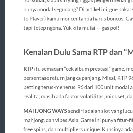
punya modal segudang? Di artikel ini, gue bakal 
to Player) kamu moncer tanpa harus boncos. Gay
tapi tetep ngena. Yuk kita mulai — gas pol!
Kenalan Dulu Sama RTP dan
RTP
itu semacam “cek album prestasi” game, m
persentase return jangka panjang. Misal, RTP 9
betting terus-menerus, 96 dari 100 unit modal ak
realita; masih ada faktor volatilitas, mindset, 
MAHJONG WAYS
sendiri adalah slot yang lu
mahjong, dan vibes Asia. Game ini punya fitur-fi
free spins, dan multipliers unique. Kuncinya ada