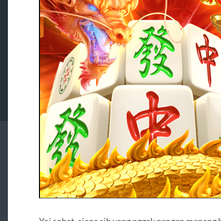
Yoi sobat, siapa sih yang nggak pengen menang 