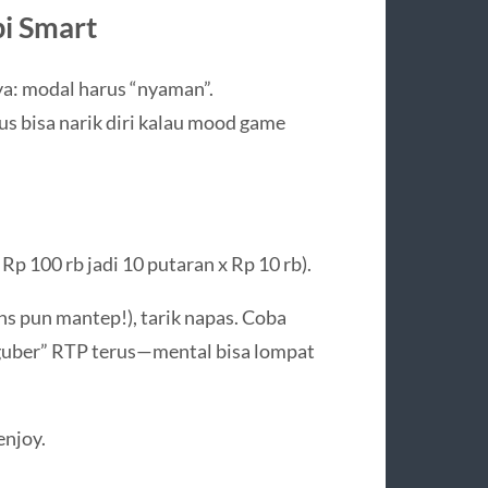
i Smart
ya: modal harus “nyaman”.
s bisa narik diri kalau mood game
 Rp 100 rb jadi 10 putaran x Rp 10 rb).
ins pun mantep!), tarik napas. Coba
nguber” RTP terus—mental bisa lompat
enjoy.