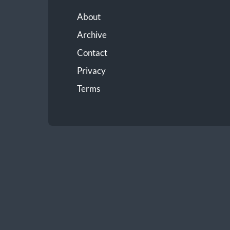
About
Archive
Contact
Privacy
Terms