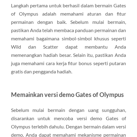
Langkah pertama untuk berhasil dalam bermain Gates
of Olympus adalah memahami aturan dan fitur
permainan dengan baik. Sebelum mulai bermain,
pastikan Anda telah membaca panduan permainan dan
memahami bagaimana simbol-simbol khusus seperti
Wild dan Scatter dapat membantu Anda
memenangkan hadiah besar. Selain itu, pastikan Anda
juga memahami cara kerja fitur bonus seperti putaran
gratis dan pengganda hadiah.
Memainkan versi demo Gates of Olympus
Sebelum mulai bermain dengan uang sungguhan,
disarankan untuk mencoba versi demo Gates of
Olympus terlebih dahulu. Dengan bermain dalam versi
demo, Anda dapat memahami mekanisme permainan