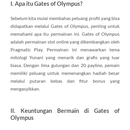
I. Apa itu Gates of Olympus?
Sebelum kita mulai membahas peluang profit yang bisa
didapatkan melalui Gates of Olympus, penting untuk
memahami apa itu permainan ini. Gates of Olympus
adalah permainan slot online yang dikembangkan oleh
Pragmatic Play. Permainan ini menawarkan tema
mitologi Yunani yang menarik dan grafis yang luar
biasa. Dengan lima gulungan dan 20 payline, pemain
memiliki peluang untuk memenangkan hadiah besar
melalui putaran bebas dan fitur bonus yang
mengasyikkan.
II. Keuntungan Bermain di Gates of
Olympus