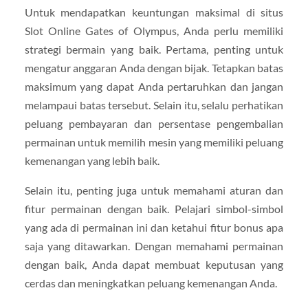
Untuk mendapatkan keuntungan maksimal di situs
Slot Online Gates of Olympus, Anda perlu memiliki
strategi bermain yang baik. Pertama, penting untuk
mengatur anggaran Anda dengan bijak. Tetapkan batas
maksimum yang dapat Anda pertaruhkan dan jangan
melampaui batas tersebut. Selain itu, selalu perhatikan
peluang pembayaran dan persentase pengembalian
permainan untuk memilih mesin yang memiliki peluang
kemenangan yang lebih baik.
Selain itu, penting juga untuk memahami aturan dan
fitur permainan dengan baik. Pelajari simbol-simbol
yang ada di permainan ini dan ketahui fitur bonus apa
saja yang ditawarkan. Dengan memahami permainan
dengan baik, Anda dapat membuat keputusan yang
cerdas dan meningkatkan peluang kemenangan Anda.