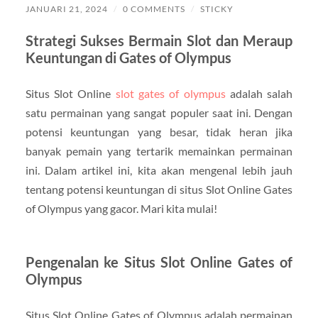
JANUARI 21, 2024
/
0 COMMENTS
/
STICKY
Strategi Sukses Bermain Slot dan Meraup
Keuntungan di Gates of Olympus
Situs Slot Online
slot gates of olympus
adalah salah
satu permainan yang sangat populer saat ini. Dengan
potensi keuntungan yang besar, tidak heran jika
banyak pemain yang tertarik memainkan permainan
ini. Dalam artikel ini, kita akan mengenal lebih jauh
tentang potensi keuntungan di situs Slot Online Gates
of Olympus yang gacor. Mari kita mulai!
Pengenalan ke Situs Slot Online Gates of
Olympus
Situs Slot Online Gates of Olympus adalah permainan