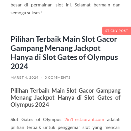
besar di permainan slot ini. Selamat bermain dan
semoga sukses!
STICKY POST
Pilihan Terbaik Main Slot Gacor
Gampang Menang Jackpot
Hanya di Slot Gates of Olympus
2024
MARET 4, 2024
/
0 COMMENTS
Pilihan Terbaik Main Slot Gacor Gampang
Menang Jackpot Hanya di Slot Gates of
Olympus 2024
Slot Gates of Olympus
2in1restaurant.com
adalah
pilihan terbaik untuk penggemar slot yang mencari