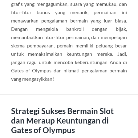
grafis yang mengagumkan, suara yang memukau, dan
fitur-fitur bonus yang menarik, permainan ini
menawarkan pengalaman bermain yang luar biasa.
Dengan mengelola bankroll dengan bijak,
memanfaatkan fitur-fitur permainan, dan mempelajari
skema pembayaran, pemain memiliki peluang besar
untuk memaksimalkan keuntungan mereka. Jadi,
jangan ragu untuk mencoba keberuntungan Anda di
Gates of Olympus dan nikmati pengalaman bermain
yang mengasyikkan!
Strategi Sukses Bermain Slot
dan Meraup Keuntungan di
Gates of Olympus