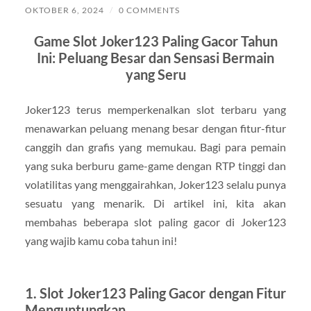
OKTOBER 6, 2024
/
0 COMMENTS
Game Slot Joker123 Paling Gacor Tahun
Ini: Peluang Besar dan Sensasi Bermain
yang Seru
Joker123 terus memperkenalkan slot terbaru yang
menawarkan peluang menang besar dengan fitur-fitur
canggih dan grafis yang memukau. Bagi para pemain
yang suka berburu game-game dengan RTP tinggi dan
volatilitas yang menggairahkan, Joker123 selalu punya
sesuatu yang menarik. Di artikel ini, kita akan
membahas beberapa slot paling gacor di Joker123
yang wajib kamu coba tahun ini!
1. Slot Joker123 Paling Gacor dengan Fitur
Menguntungkan