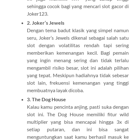
sehingga cocok bagi yang mencari slot gacor di
Joker123.
2. Joker’s Jewels
Dengan tema badut klasik yang simpel namun
seru, Joker’s Jewels dikenal sebagai salah satu
slot dengan volatilitas rendah tapi sering
memberikan kemenangan kecil. Bagi pemain
yang ingin menang sering dan tidak terlalu
mengambil risiko besar, slot ini adalah pilihan
yang tepat. Meskipun hadiahnya tidak sebesar
slot lain, frekuensi kemenangan yang tinggi
membuatnya layak dicoba.
3. The Dog House
Kalau kamu pencinta anjing, pasti suka dengan
slot ini. The Dog House memiliki fitur wild
multiplier yang bisa mencapai hingga 3x di
setiap putaran, dan ini bisa sangat
menguntungkan saat kamu berhasil masuk ke