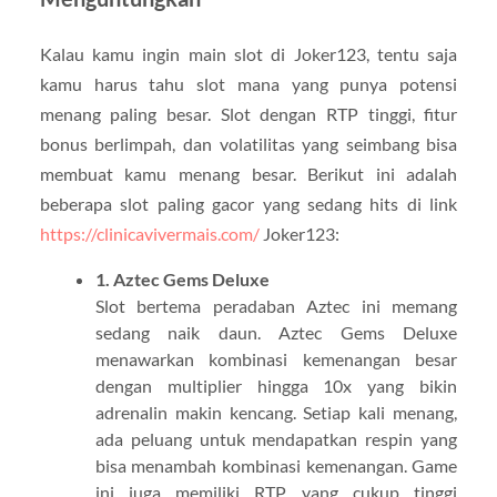
Kalau kamu ingin main slot di Joker123, tentu saja
kamu harus tahu slot mana yang punya potensi
menang paling besar. Slot dengan RTP tinggi, fitur
bonus berlimpah, dan volatilitas yang seimbang bisa
membuat kamu menang besar. Berikut ini adalah
beberapa slot paling gacor yang sedang hits di link
https://clinicavivermais.com/
Joker123:
1. Aztec Gems Deluxe
Slot bertema peradaban Aztec ini memang
sedang naik daun. Aztec Gems Deluxe
menawarkan kombinasi kemenangan besar
dengan multiplier hingga 10x yang bikin
adrenalin makin kencang. Setiap kali menang,
ada peluang untuk mendapatkan respin yang
bisa menambah kombinasi kemenangan. Game
ini juga memiliki RTP yang cukup tinggi