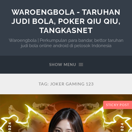
WAROENGBOLA - TARUHAN
JUDI BOLA, POKER QIU QIU,
TANGKASNET
Waroengbola | Perkumpulan para bandar, bettor taruhan
judi bola online android di pelosok Indonesia
SHOW MENU
TAG:
JOKER GAMING 123
STICKY POST