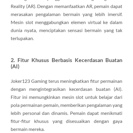
Reality (AR). Dengan memanfaatkan AR, pemain dapat
merasakan pengalaman bermain yang lebih imersif.
Mesin slot menggabungkan elemen virtual ke dalam
dunia nyata, menciptakan sensasi bermain yang tak
terlupakan.
2.
Fitur Khusus Berbasis Kecerdasan Buatan
(AI)
Joker123 Gaming terus meningkatkan fitur permainan
dengan mengintegrasikan kecerdasan buatan (AI).
Fitur ini memungkinkan mesin slot untuk belajar dari
pola permainan pemain, memberikan pengalaman yang
lebih personal dan dinamis. Pemain dapat menikmati
fitur-fitur khusus yang disesuaikan dengan gaya
bermain mereka.