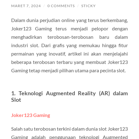
MARET 7, 2024
/
0 COMMENTS
/
STICKY
Dalam dunia perjudian online yang terus berkembang,
Joker123 Gaming terus menjadi pelopor dengan
menghadirkan terobosan-terobosan baru dalam
industri slot. Dari grafis yang memukau hingga fitur
permainan yang inovatif, artikel ini akan menjelajahi
beberapa terobosan terbaru yang membuat Joker123
Gaming tetap menjadi pilihan utama para pecinta slot.
1.
Teknologi Augmented Reality (AR) dalam
Slot
Joker123 Gaming
Salah satu terobosan terkini dalam dunia slot Joker123
Gaming adalah penggunaan teknologi Augmented