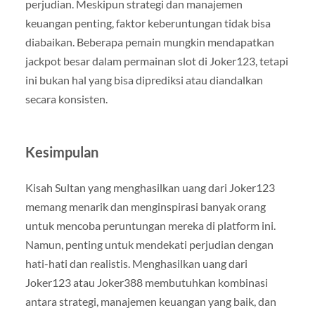
perjudian. Meskipun strategi dan manajemen
keuangan penting, faktor keberuntungan tidak bisa
diabaikan. Beberapa pemain mungkin mendapatkan
jackpot besar dalam permainan slot di Joker123, tetapi
ini bukan hal yang bisa diprediksi atau diandalkan
secara konsisten.
Kesimpulan
Kisah Sultan yang menghasilkan uang dari Joker123
memang menarik dan menginspirasi banyak orang
untuk mencoba peruntungan mereka di platform ini.
Namun, penting untuk mendekati perjudian dengan
hati-hati dan realistis. Menghasilkan uang dari
Joker123 atau Joker388 membutuhkan kombinasi
antara strategi, manajemen keuangan yang baik, dan