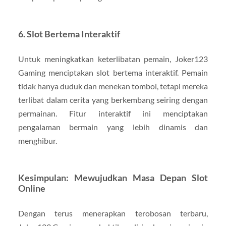
6.
Slot Bertema Interaktif
Untuk meningkatkan keterlibatan pemain, Joker123
Gaming menciptakan slot bertema interaktif. Pemain
tidak hanya duduk dan menekan tombol, tetapi mereka
terlibat dalam cerita yang berkembang seiring dengan
permainan. Fitur interaktif ini menciptakan
pengalaman bermain yang lebih dinamis dan
menghibur.
Kesimpulan: Mewujudkan Masa Depan Slot
Online
Dengan terus menerapkan terobosan terbaru,