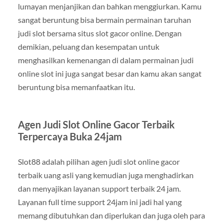
lumayan menjanjikan dan bahkan menggiurkan. Kamu
sangat beruntung bisa bermain permainan taruhan
judi slot bersama situs slot gacor online. Dengan
demikian, peluang dan kesempatan untuk
menghasilkan kemenangan di dalam permainan judi
online slot ini juga sangat besar dan kamu akan sangat
beruntung bisa memanfaatkan itu.
Agen Judi Slot Online Gacor Terbaik
Terpercaya Buka 24jam
Slot88 adalah pilihan agen judi slot online gacor
terbaik uang asli yang kemudian juga menghadirkan
dan menyajikan layanan support terbaik 24 jam.
Layanan full time support 24jam ini jadi hal yang
memang dibutuhkan dan diperlukan dan juga oleh para