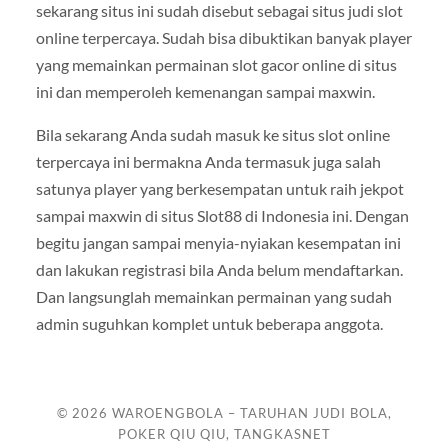
sekarang situs ini sudah disebut sebagai situs judi slot
online terpercaya. Sudah bisa dibuktikan banyak player
yang memainkan permainan slot gacor online di situs
ini dan memperoleh kemenangan sampai maxwin.
Bila sekarang Anda sudah masuk ke situs slot online
terpercaya ini bermakna Anda termasuk juga salah
satunya player yang berkesempatan untuk raih jekpot
sampai maxwin di situs Slot88 di Indonesia ini. Dengan
begitu jangan sampai menyia-nyiakan kesempatan ini
dan lakukan registrasi bila Anda belum mendaftarkan.
Dan langsunglah memainkan permainan yang sudah
admin suguhkan komplet untuk beberapa anggota.
© 2026
WAROENGBOLA – TARUHAN JUDI BOLA,
POKER QIU QIU, TANGKASNET