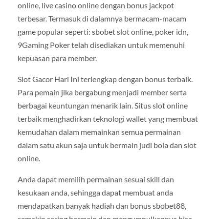
online, live casino online dengan bonus jackpot
terbesar. Termasuk di dalamnya bermacam-macam
game popular seperti: sbobet slot online, poker idn,
9Gaming Poker telah disediakan untuk memenuhi
kepuasan para member.
Slot Gacor Hari Ini terlengkap dengan bonus terbaik.
Para pemain jika bergabung menjadi member serta
berbagai keuntungan menarik lain. Situs slot online
terbaik menghadirkan teknologi wallet yang membuat
kemudahan dalam memainkan semua permainan
dalam satu akun saja untuk bermain judi bola dan slot
online.
Anda dapat memilih permainan sesuai skill dan
kesukaan anda, sehingga dapat membuat anda
mendapatkan banyak hadiah dan bonus sbobet88,
semakin sering bermain dan mengumpulkannya bisa