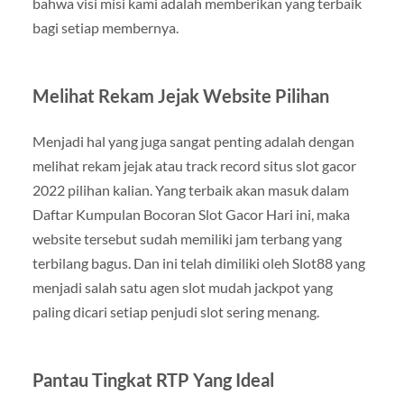
bahwa visi misi kami adalah memberikan yang terbaik
bagi setiap membernya.
Melihat Rekam Jejak Website Pilihan
Menjadi hal yang juga sangat penting adalah dengan
melihat rekam jejak atau track record situs slot gacor
2022 pilihan kalian. Yang terbaik akan masuk dalam
Daftar Kumpulan Bocoran Slot Gacor Hari ini, maka
website tersebut sudah memiliki jam terbang yang
terbilang bagus. Dan ini telah dimiliki oleh Slot88 yang
menjadi salah satu agen slot mudah jackpot yang
paling dicari setiap penjudi slot sering menang.
Pantau Tingkat RTP Yang Ideal