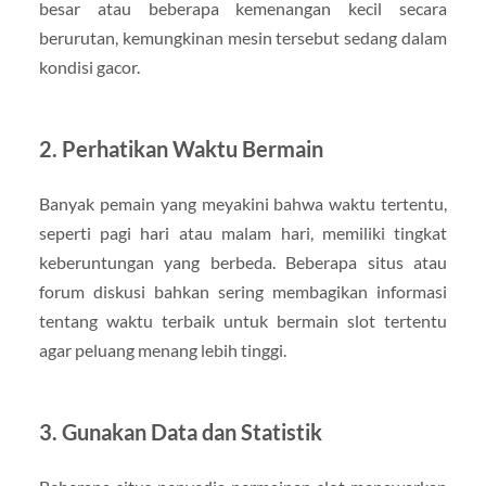
besar atau beberapa kemenangan kecil secara
berurutan, kemungkinan mesin tersebut sedang dalam
kondisi gacor.
2. Perhatikan Waktu Bermain
Banyak pemain yang meyakini bahwa waktu tertentu,
seperti pagi hari atau malam hari, memiliki tingkat
keberuntungan yang berbeda. Beberapa situs atau
forum diskusi bahkan sering membagikan informasi
tentang waktu terbaik untuk bermain slot tertentu
agar peluang menang lebih tinggi.
3. Gunakan Data dan Statistik