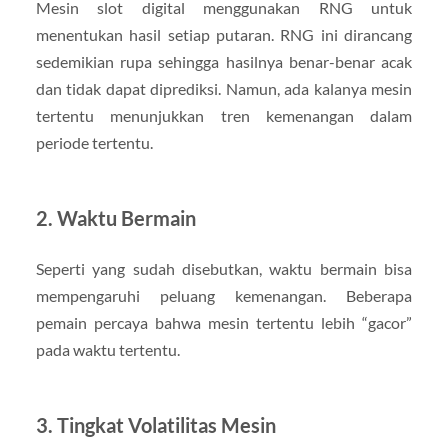
Mesin slot digital menggunakan RNG untuk
menentukan hasil setiap putaran. RNG ini dirancang
sedemikian rupa sehingga hasilnya benar-benar acak
dan tidak dapat diprediksi. Namun, ada kalanya mesin
tertentu menunjukkan tren kemenangan dalam
periode tertentu.
2. Waktu Bermain
Seperti yang sudah disebutkan, waktu bermain bisa
mempengaruhi peluang kemenangan. Beberapa
pemain percaya bahwa mesin tertentu lebih “gacor”
pada waktu tertentu.
3. Tingkat Volatilitas Mesin