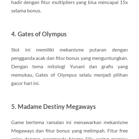
hadir dengan fitur multipliers yang bisa mencapai 15x
selama bonus.
4.
Gates of Olympus
Slot ini memiliki mekanisme putaran dengan
pengganda acak dan fitur bonus yang menguntungkan.
Dengan tema mitologi Yunani dan grafis yang
memukau, Gates of Olympus selalu menjadi pilihan
gacor hari ini.
5.
Madame Destiny Megaways
Game bertema ramalan ini menawarkan mekanisme
Megaways dan fitur bonus yang melimpah. Fitur free
spins dengan pengganda hingga 50x sering memicu