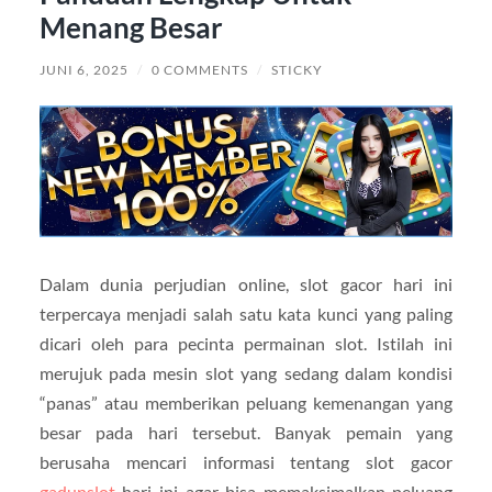
Menang Besar
JUNI 6, 2025
/
0 COMMENTS
/
STICKY
Dalam dunia perjudian online, slot gacor hari ini
terpercaya menjadi salah satu kata kunci yang paling
dicari oleh para pecinta permainan slot. Istilah ini
merujuk pada mesin slot yang sedang dalam kondisi
“panas” atau memberikan peluang kemenangan yang
besar pada hari tersebut. Banyak pemain yang
berusaha mencari informasi tentang slot gacor
gadunslot
hari ini agar bisa memaksimalkan peluang