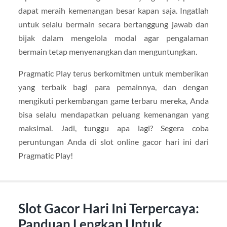
dapat meraih kemenangan besar kapan saja. Ingatlah
untuk selalu bermain secara bertanggung jawab dan
bijak dalam mengelola modal agar pengalaman
bermain tetap menyenangkan dan menguntungkan.
Pragmatic Play terus berkomitmen untuk memberikan
yang terbaik bagi para pemainnya, dan dengan
mengikuti perkembangan game terbaru mereka, Anda
bisa selalu mendapatkan peluang kemenangan yang
maksimal. Jadi, tunggu apa lagi? Segera coba
peruntungan Anda di slot online gacor hari ini dari
Pragmatic Play!
Slot Gacor Hari Ini Terpercaya:
Panduan Lengkap Untuk