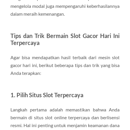
mengelola modal juga mempengaruhi keberhasilannya
dalam meraih kemenangan.
Tips dan Trik Bermain Slot Gacor Hari Ini
Terpercaya
Agar bisa mendapatkan hasil terbaik dari mesin slot
gacor hari ini, berikut beberapa tips dan trik yang bisa
Anda terapkan:
1. Pilih Situs Slot Terpercaya
Langkah pertama adalah memastikan bahwa Anda
bermain di situs slot online terpercaya dan berlisensi
resmi. Hal ini penting untuk menjamin keamanan dana