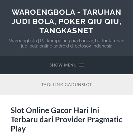
WAROENGBOLA - TARUHAN
JUDI BOLA, POKER QIU QIU,
TANGKASNET
Waroengbola | Perkumpulan para bandar, bettor taruhan
judi bola online android di pelosok Indonesia
SHOW MENU
TAG:
LINK GADUNSLOT
Slot Online Gacor Hari Ini
Terbaru dari Provider Pragmatic
Play