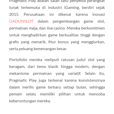
Pragmatic Play adalah salah satu penyedia perangkat
lunak terkemuka di industri iGaming, berdiri sejak
2015. Perusahaan ini dikenal karena inovasi
GADUNSLOT
dalam pengembangan game slot,
permainan meja, dan live casino. Mereka berkomitmen
untuk menghadirkan game berkualitas tinggi dengan
grafis yang menarik, fitur bonus yang menggiurkan,
serta peluang kemenangan besar.
Portofolio mereka meliputi ratusan judul slot yang
beragam, dari tema klasik hingga modern, dengan
mekanisme permainan yang variatif. Selain itu,
Pragmatic Play juga terkenal karena konsistensinya
dalam merilis game terbaru setiap bulan, sehingga
pemain selalu memiliki pilihan untuk mencoba
keberuntungan mereka.