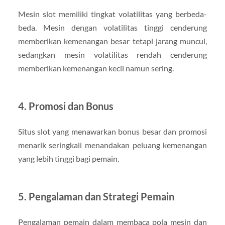
Mesin slot memiliki tingkat volatilitas yang berbeda-
beda. Mesin dengan volatilitas tinggi cenderung
memberikan kemenangan besar tetapi jarang muncul,
sedangkan mesin volatilitas rendah cenderung
memberikan kemenangan kecil namun sering.
4. Promosi dan Bonus
Situs slot yang menawarkan bonus besar dan promosi
menarik seringkali menandakan peluang kemenangan
yang lebih tinggi bagi pemain.
5. Pengalaman dan Strategi Pemain
Pengalaman pemain dalam membaca pola mesin dan