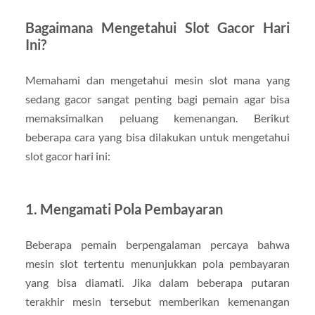
Bagaimana Mengetahui Slot Gacor Hari
Ini?
Memahami dan mengetahui mesin slot mana yang
sedang gacor sangat penting bagi pemain agar bisa
memaksimalkan peluang kemenangan. Berikut
beberapa cara yang bisa dilakukan untuk mengetahui
slot gacor hari ini:
1. Mengamati Pola Pembayaran
Beberapa pemain berpengalaman percaya bahwa
mesin slot tertentu menunjukkan pola pembayaran
yang bisa diamati. Jika dalam beberapa putaran
terakhir mesin tersebut memberikan kemenangan