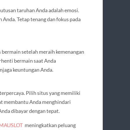
putusan taruhan Anda adalah emosi.
 Anda. Tetap tenang dan fokus pada
us bermain setelah meraih kemenangan
rhenti bermain saat Anda
njaga keuntungan Anda.
terpercaya. Pilih situs yang memiliki
dapat membantu Anda menghindari
da dibayar dengan tepat.
MAUSLOT
meningkatkan peluang