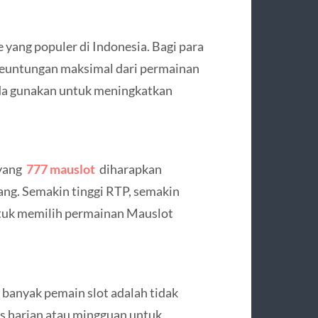
 yang populer di Indonesia. Bagi para
 keuntungan maksimal dari permainan
Anda gunakan untuk meningkatkan
 yang
777 mauslot
diharapkan
ng. Semakin tinggi RTP, semakin
ntuk memilih permainan Mauslot
 banyak pemain slot adalah tidak
s harian atau mingguan untuk