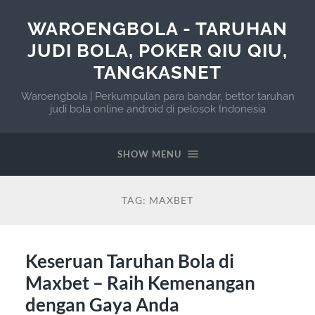
WAROENGBOLA - TARUHAN
JUDI BOLA, POKER QIU QIU,
TANGKASNET
Waroengbola | Perkumpulan para bandar, bettor taruhan
judi bola online android di pelosok Indonesia
SHOW MENU
TAG:
MAXBET
Keseruan Taruhan Bola di
Maxbet – Raih Kemenangan
dengan Gaya Anda