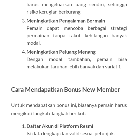
harus mengeluarkan uang sendiri, sehingga
risiko kerugian berkurang.
Meningkatkan Pengalaman Bermain
Pemain dapat mencoba berbagai strategi
permainan tanpa takut kehilangan banyak
modal.
Meningkatkan Peluang Menang
Dengan modal tambahan, pemain bisa
melakukan taruhan lebih banyak dan variatif.
Cara Mendapatkan Bonus New Member
Untuk mendapatkan bonus ini, biasanya pemain harus
mengikuti langkah-langkah berikut:
Daftar Akun di Platform Resmi
Isi data lengkap dan valid sesuai petunjuk.