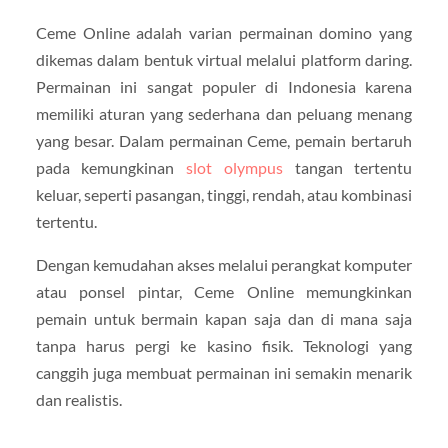
Ceme Online adalah varian permainan domino yang
dikemas dalam bentuk virtual melalui platform daring.
Permainan ini sangat populer di Indonesia karena
memiliki aturan yang sederhana dan peluang menang
yang besar. Dalam permainan Ceme, pemain bertaruh
pada kemungkinan
slot olympus
tangan tertentu
keluar, seperti pasangan, tinggi, rendah, atau kombinasi
tertentu.
Dengan kemudahan akses melalui perangkat komputer
atau ponsel pintar, Ceme Online memungkinkan
pemain untuk bermain kapan saja dan di mana saja
tanpa harus pergi ke kasino fisik. Teknologi yang
canggih juga membuat permainan ini semakin menarik
dan realistis.