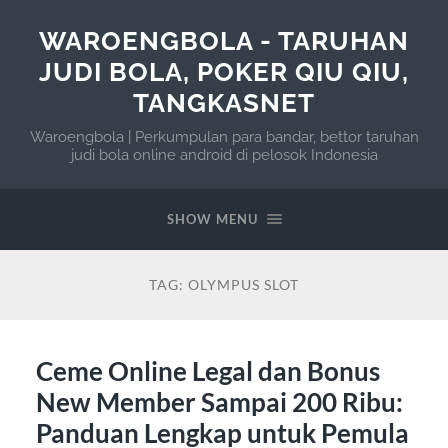
WAROENGBOLA - TARUHAN
JUDI BOLA, POKER QIU QIU,
TANGKASNET
Waroengbola | Perkumpulan para bandar, bettor taruhan
judi bola online android di pelosok Indonesia
SHOW MENU
TAG:
OLYMPUS SLOT
Ceme Online Legal dan Bonus
New Member Sampai 200 Ribu:
Panduan Lengkap untuk Pemula