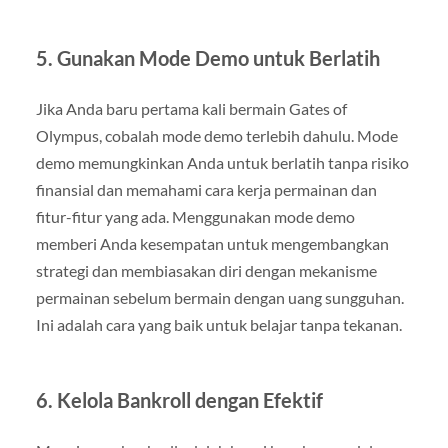
5. Gunakan Mode Demo untuk Berlatih
Jika Anda baru pertama kali bermain Gates of
Olympus, cobalah mode demo terlebih dahulu. Mode
demo memungkinkan Anda untuk berlatih tanpa risiko
finansial dan memahami cara kerja permainan dan
fitur-fitur yang ada. Menggunakan mode demo
memberi Anda kesempatan untuk mengembangkan
strategi dan membiasakan diri dengan mekanisme
permainan sebelum bermain dengan uang sungguhan.
Ini adalah cara yang baik untuk belajar tanpa tekanan.
6. Kelola Bankroll dengan Efektif