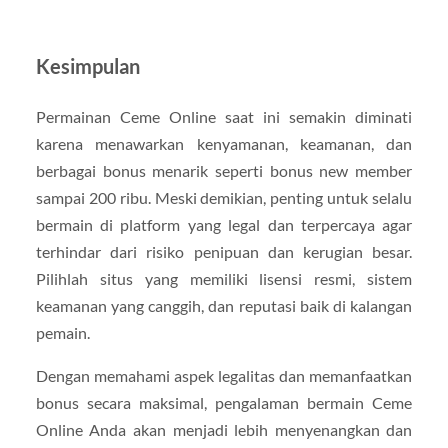
Kesimpulan
Permainan Ceme Online saat ini semakin diminati
karena menawarkan kenyamanan, keamanan, dan
berbagai bonus menarik seperti bonus new member
sampai 200 ribu. Meski demikian, penting untuk selalu
bermain di platform yang legal dan terpercaya agar
terhindar dari risiko penipuan dan kerugian besar.
Pilihlah situs yang memiliki lisensi resmi, sistem
keamanan yang canggih, dan reputasi baik di kalangan
pemain.
Dengan memahami aspek legalitas dan memanfaatkan
bonus secara maksimal, pengalaman bermain Ceme
Online Anda akan menjadi lebih menyenangkan dan