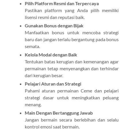
Pilih Platform Resmi dan Terpercaya
Pastikan platform yang Anda pilih memiliki
lisensi resmi dan reputasi baik.
Gunakan Bonus dengan Bijak
Manfaatkan bonus untuk mencoba strategi
baru dan jangan terlalu bergantung pada bonus
semata.
Kelola Modal dengan Baik
Tentukan batas kerugian dan kemenangan agar
permainan tetap menyenangkan dan terhindar
dari kerugian besar.
Pelajari Aturan dan Strategi
Pahami aturan permainan Ceme dan pelajari
strategi dasar untuk meningkatkan peluang
menang.
Main Dengan Bertanggung Jawab
Jangan bermain secara berlebihan dan selalu
kontrol emosi saat bermain.