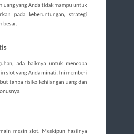
an uang yang Anda tidak mampu untuk
rkan pada keberuntungan, strategi
 besar.
tis
guhan, ada baiknya untuk mencoba
in slot yang Anda minati. Ini memberi
ut tanpa risiko kehilangan uang dan
bonusnya.
rmain mesin slot. Meskipun hasilnya