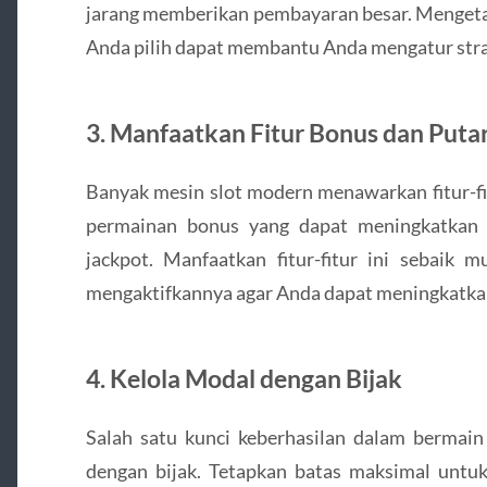
jarang memberikan pembayaran besar. Mengeta
Anda pilih dapat membantu Anda mengatur strat
3. Manfaatkan Fitur Bonus dan Putar
Banyak mesin slot modern menawarkan fitur-fit
permainan bonus yang dapat meningkatkan
jackpot. Manfaatkan fitur-fitur ini sebaik m
mengaktifkannya agar Anda dapat meningkatka
4. Kelola Modal dengan Bijak
Salah satu kunci keberhasilan dalam bermain
dengan bijak. Tetapkan batas maksimal untu