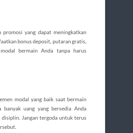
n promosi yang dapat meningkatkan
aatkan bonus deposit, putaran gratis,
 modal bermain Anda tanpa harus
jemen modal yang baik saat bermain
pa banyak uang yang bersedia Anda
disiplin. Jangan tergoda untuk terus
rsebut.