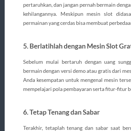
pertaruhkan, dan jangan pernah bermain deng
kehilangannya. Meskipun mesin slot didasa
permainan yang cerdas bisa membuat perbedaan
5. Berlatihlah dengan Mesin Slot Gra
Sebelum mulai bertaruh dengan uang sung
bermain dengan versi demo atau gratis dari mes
Anda kesempatan untuk mengenal mesin terseb
mempelajari pola pembayaran serta fitur-fitur 
6. Tetap Tenang dan Sabar
Terakhir, tetaplah tenang dan sabar saat be