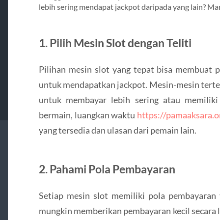
lebih sering mendapat jackpot daripada yang lain? Mar
1. Pilih Mesin Slot dengan Teliti
Pilihan mesin slot yang tepat bisa membuat 
untuk mendapatkan jackpot. Mesin-mesin tert
untuk membayar lebih sering atau memiliki
bermain, luangkan waktu
https://pamaaksara.o
yang tersedia dan ulasan dari pemain lain.
2. Pahami Pola Pembayaran
Setiap mesin slot memiliki pola pembayaran
mungkin memberikan pembayaran kecil secara le