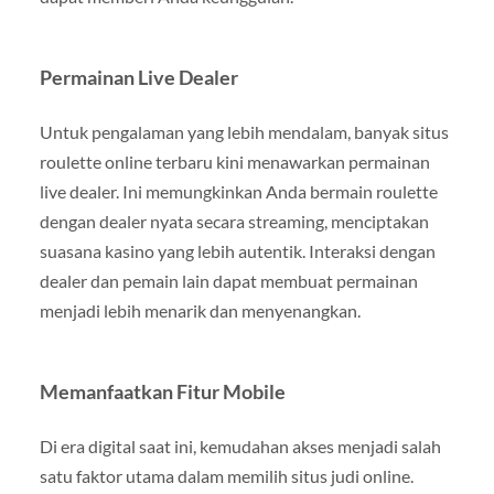
Permainan Live Dealer
Untuk pengalaman yang lebih mendalam, banyak situs
roulette online terbaru kini menawarkan permainan
live dealer. Ini memungkinkan Anda bermain roulette
dengan dealer nyata secara streaming, menciptakan
suasana kasino yang lebih autentik. Interaksi dengan
dealer dan pemain lain dapat membuat permainan
menjadi lebih menarik dan menyenangkan.
Memanfaatkan Fitur Mobile
Di era digital saat ini, kemudahan akses menjadi salah
satu faktor utama dalam memilih situs judi online.