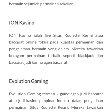
bermain sejumlah permainan sekalian.
ION Kasino
ION Kasino ialah live Situs Roulette Resmi atau
baccarat online fokus pada kualitas permainan dan
pengalaman bermain yang dalam. Mereka tawarkan
beragam permainan terbaik seperti blackjack dan
baccarat judi kasino agen baccarat.
Evolution Gaming
Evolution Gaming termasuk game agen judi baccarat
atau judi kasino pimpinan industri dalam pengadaan
permainan Situs Roulette Resmi. Mereka tawarkan