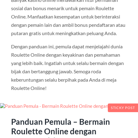
sosial dan bonus menarik untuk pemain Roulette
Online. Manfaatkan kesempatan untuk berinteraksi
dengan pemain lain dan ambil bonus pendaftaran atau
putaran gratis untuk meningkatkan peluang Anda.
Dengan panduan ini, pemula dapat menjelajahi dunia
Roulette Online dengan keyakinan dan pemahaman
yang lebih baik. Ingatlah untuk selalu bermain dengan
bijak dan bertanggung jawab. Semoga roda
keberuntungan selalu berpihak pada Anda di meja
Roulette Online!
STICKY POST
Panduan Pemula – Bermain
Roulette Online dengan