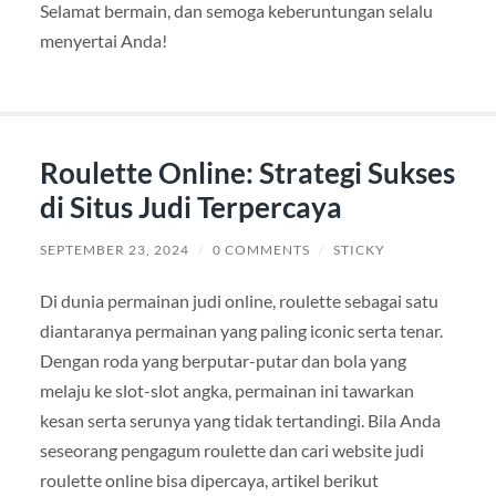
Selamat bermain, dan semoga keberuntungan selalu
menyertai Anda!
Roulette Online: Strategi Sukses
di Situs Judi Terpercaya
SEPTEMBER 23, 2024
/
0 COMMENTS
/
STICKY
Di dunia permainan judi online, roulette sebagai satu
diantaranya permainan yang paling iconic serta tenar.
Dengan roda yang berputar-putar dan bola yang
melaju ke slot-slot angka, permainan ini tawarkan
kesan serta serunya yang tidak tertandingi. Bila Anda
seseorang pengagum roulette dan cari website judi
roulette online bisa dipercaya, artikel berikut