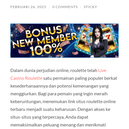
FEBRUARI 26, 2025
/
0 COMMENTS
/
STICKY
Dalam dunia perjudian online, roulette telah
Live
Casino Roulette
satu permainan paling populer berkat
kesederhanaannya dan potensi kemenangan yang
menggiurkan. Bagi para pemain yang ingin meraih
keberuntungan, menemukan link situs roulette online
terbaru menjadi suatu keharusan. Dengan akses ke
situs-situs yang terpercaya, Anda dapat
memaksimalkan peluang menang dan menikmati