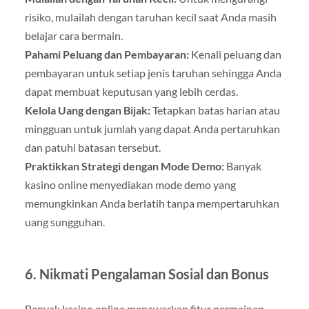
risiko, mulailah dengan taruhan kecil saat Anda masih
belajar cara bermain.
Pahami Peluang dan Pembayaran:
Kenali peluang dan
pembayaran untuk setiap jenis taruhan sehingga Anda
dapat membuat keputusan yang lebih cerdas.
Kelola Uang dengan Bijak:
Tetapkan batas harian atau
mingguan untuk jumlah yang dapat Anda pertaruhkan
dan patuhi batasan tersebut.
Praktikkan Strategi dengan Mode Demo:
Banyak
kasino online menyediakan mode demo yang
memungkinkan Anda berlatih tanpa mempertaruhkan
uang sungguhan.
6. Nikmati Pengalaman Sosial dan Bonus
Banyak kasino online menawarkan fitur permainan