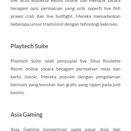
live Situs Roulette Resmi online dan menarik secara
beragam opsi permainan yang unik seperti live fish
prawn crab dan live bullfight. Mereka memadankan
beberapa unsur tradisionil dengan tehnologi kekinian.
Playtech Suite
Playtech Suite ialah penyuplai live Situs Roulette
Resmi online secara beragam permainan meja dan
kartu classic. Mereka populer dengan pengalaman
bermain yang konstan dan grafis yang tajam pada judi
kasino.
Asia Gaming
Asia Gaming konsentrasi pada pasar Asia dan