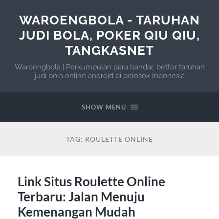
WAROENGBOLA - TARUHAN
JUDI BOLA, POKER QIU QIU,
TANGKASNET
Waroengbola | Perkumpulan para bandar, bettor taruhan
judi bola online android di pelosok Indonesia
SHOW MENU
TAG:
ROULETTE ONLINE
Link Situs Roulette Online
Terbaru: Jalan Menuju
Kemenangan Mudah