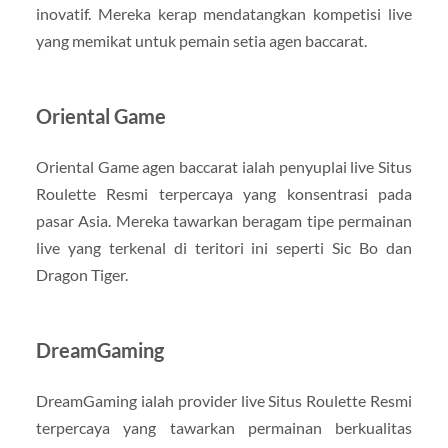
inovatif. Mereka kerap mendatangkan kompetisi live
yang memikat untuk pemain setia agen baccarat.
Oriental Game
Oriental Game agen baccarat ialah penyuplai live Situs
Roulette Resmi terpercaya yang konsentrasi pada
pasar Asia. Mereka tawarkan beragam tipe permainan
live yang terkenal di teritori ini seperti Sic Bo dan
Dragon Tiger.
DreamGaming
DreamGaming ialah provider live Situs Roulette Resmi
terpercaya yang tawarkan permainan berkualitas