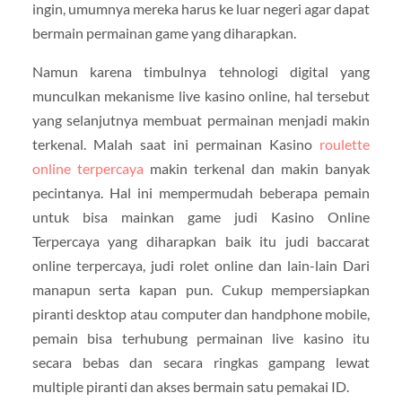
ingin, umumnya mereka harus ke luar negeri agar dapat
bermain permainan game yang diharapkan.
Namun karena timbulnya tehnologi digital yang
munculkan mekanisme live kasino online, hal tersebut
yang selanjutnya membuat permainan menjadi makin
terkenal. Malah saat ini permainan Kasino
roulette
online terpercaya
makin terkenal dan makin banyak
pecintanya. Hal ini mempermudah beberapa pemain
untuk bisa mainkan game judi Kasino Online
Terpercaya yang diharapkan baik itu judi baccarat
online terpercaya, judi rolet online dan lain-lain Dari
manapun serta kapan pun. Cukup mempersiapkan
piranti desktop atau computer dan handphone mobile,
pemain bisa terhubung permainan live kasino itu
secara bebas dan secara ringkas gampang lewat
multiple piranti dan akses bermain satu pemakai ID.