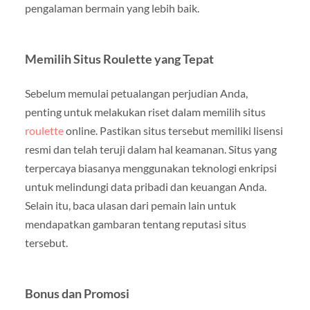
pengalaman bermain yang lebih baik.
Memilih Situs Roulette yang Tepat
Sebelum memulai petualangan perjudian Anda,
penting untuk melakukan riset dalam memilih situs
roulette
online. Pastikan situs tersebut memiliki lisensi
resmi dan telah teruji dalam hal keamanan. Situs yang
terpercaya biasanya menggunakan teknologi enkripsi
untuk melindungi data pribadi dan keuangan Anda.
Selain itu, baca ulasan dari pemain lain untuk
mendapatkan gambaran tentang reputasi situs
tersebut.
Bonus dan Promosi