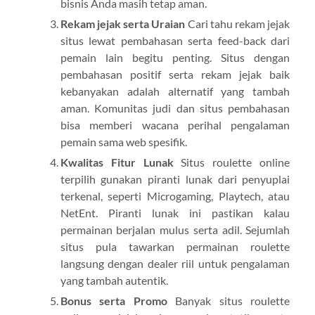
bisnis Anda masih tetap aman.
Rekam jejak serta Uraian
Cari tahu rekam jejak
situs lewat pembahasan serta feed-back dari
pemain lain begitu penting. Situs dengan
pembahasan positif serta rekam jejak baik
kebanyakan adalah alternatif yang tambah
aman. Komunitas judi dan situs pembahasan
bisa memberi wacana perihal pengalaman
pemain sama web spesifik.
Kwalitas Fitur Lunak
Situs roulette online
terpilih gunakan piranti lunak dari penyuplai
terkenal, seperti Microgaming, Playtech, atau
NetEnt. Piranti lunak ini pastikan kalau
permainan berjalan mulus serta adil. Sejumlah
situs pula tawarkan permainan roulette
langsung dengan dealer riil untuk pengalaman
yang tambah autentik.
Bonus serta Promo
Banyak situs roulette