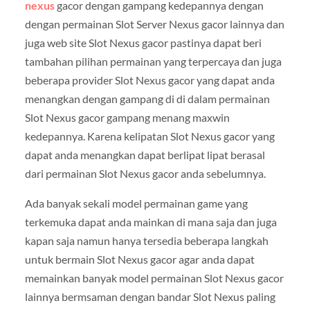
nexus
gacor dengan gampang kedepannya dengan
dengan permainan Slot Server Nexus gacor lainnya dan
juga web site Slot Nexus gacor pastinya dapat beri
tambahan pilihan permainan yang terpercaya dan juga
beberapa provider Slot Nexus gacor yang dapat anda
menangkan dengan gampang di di dalam permainan
Slot Nexus gacor gampang menang maxwin
kedepannya. Karena kelipatan Slot Nexus gacor yang
dapat anda menangkan dapat berlipat lipat berasal
dari permainan Slot Nexus gacor anda sebelumnya.
Ada banyak sekali model permainan game yang
terkemuka dapat anda mainkan di mana saja dan juga
kapan saja namun hanya tersedia beberapa langkah
untuk bermain Slot Nexus gacor agar anda dapat
memainkan banyak model permainan Slot Nexus gacor
lainnya bermsaman dengan bandar Slot Nexus paling