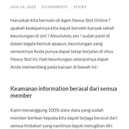
JUNI 16, 2023
/
0 COMMENTS
/
STICKY
Haruskah kita bermain di Agen Nexus Slot Online ?
apakah kedepannya kita dapat beroleh banyak sekali
keuntungan di sini ? Absolutely yes ! sudah pasti di
dalam segala bentuk apapun, keuntungan yang
semestinya Anda punya dapat tetap berjalan di situs
Nexus Slot ini. Nah keuntungan selanjutnya dapat
Anda memandang pada bacaan di bawah ini :
Keamanan information berasal dari semua
member
Kami menanggung 100% data-data yang sudah
member berikan kepada kita dapat terjaga berasal dari
semua tindakan yang nantinya dapat merugikan diri