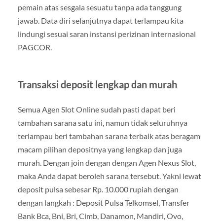
pemain atas sesgala sesuatu tanpa ada tanggung
jawab. Data diri selanjutnya dapat terlampau kita
lindungi sesuai saran instansi perizinan internasional
PAGCOR.
Transaksi deposit lengkap dan murah
Semua Agen Slot Online sudah pasti dapat beri
tambahan sarana satu ini, namun tidak seluruhnya
terlampau beri tambahan sarana terbaik atas beragam
macam pilihan depositnya yang lengkap dan juga
murah. Dengan join dengan dengan Agen Nexus Slot,
maka Anda dapat beroleh sarana tersebut. Yakni lewat
deposit pulsa sebesar Rp. 10.000 rupiah dengan
dengan langkah : Deposit Pulsa Telkomsel, Transfer
Bank Bca, Bni, Bri, Cimb, Danamon, Mandiri, Ovo,