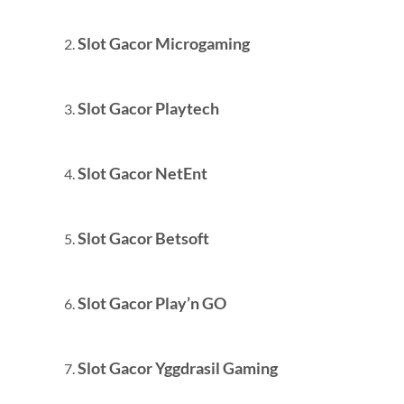
Slot Gacor Microgaming
Slot Gacor Playtech
Slot Gacor NetEnt
Slot Gacor Betsoft
Slot Gacor Play’n GO
Slot Gacor Yggdrasil Gaming