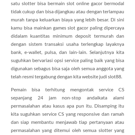
satu slotter bisa bermain slot online gacor bermodal
tidak cukup dan bisa dijangkau atau dengan terlampau
murah tanpa keluarkan biaya yang lebih besar. Di sini
kamu bisa mainkan games slot gacor paling dipercaya
didalam kuantitas minimum deposit termurah dan
dengan sistem transaksi usaha terlengkap layaknya
bank, e-wallet, pulsa, dan lain-lain. Selanjutnya kita
suguhkan bervariasi opsi service paling baik yang bisa
digunakan sebagus bisa saja oleh semua anggota yang
telah resmi tergabung dengan kita website judi slot88.
Pemain bisa terhitung mengontak service CS
sepanjang 24 jam non-stop andaikata alami
permasalahan atau kasus apa pun itu. Disamping itu
kita suguhkan service CS yang responsive dan ramah
dan siap membantu menjawab tiap pertanyaan atau
permasalahan yang ditemui oleh semua slotter yang