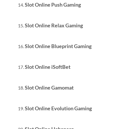
Slot Online Push Gaming
Slot Online Relax Gaming
Slot Online Blueprint Gaming
Slot Online iSoftBet
Slot Online Gamomat
Slot Online Evolution Gaming