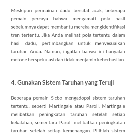
Meskipun permainan dadu bersifat acak, beberapa
pemain percaya bahwa mengamati pola hasil
sebelumnya dapat membantu mereka mengidentifikasi
tren tertentu. Jika Anda melihat pola tertentu dalam
hasil dadu, pertimbangkan untuk menyesuaikan
taruhan Anda. Namun, ingatlah bahwa ini hanyalah
metode berspekulasi dan tidak menjamin keberhasilan.
4.
Gunakan Sistem Taruhan yang Teruji
Beberapa pemain Sicbo mengadopsi sistem taruhan
tertentu, seperti Martingale atau Paroli. Martingale
melibatkan peningkatan taruhan setelah setiap
kekalahan, sementara Paroli melibatkan peningkatan
taruhan setelah setiap kemenangan. Pilihlah sistem