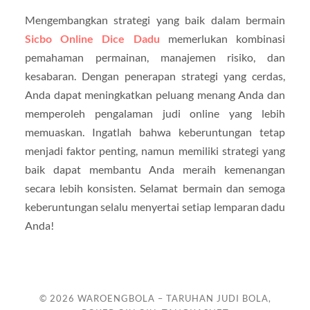
Mengembangkan strategi yang baik dalam bermain
Sicbo Online Dice Dadu
memerlukan kombinasi
pemahaman permainan, manajemen risiko, dan
kesabaran. Dengan penerapan strategi yang cerdas,
Anda dapat meningkatkan peluang menang Anda dan
memperoleh pengalaman judi online yang lebih
memuaskan. Ingatlah bahwa keberuntungan tetap
menjadi faktor penting, namun memiliki strategi yang
baik dapat membantu Anda meraih kemenangan
secara lebih konsisten. Selamat bermain dan semoga
keberuntungan selalu menyertai setiap lemparan dadu
Anda!
© 2026
WAROENGBOLA – TARUHAN JUDI BOLA,