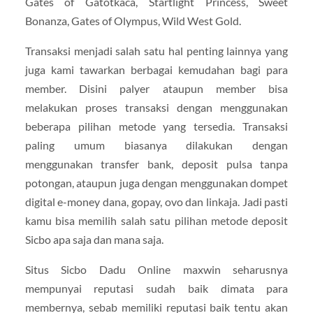
Gates of Gatotkaca, Startlight Princess, Sweet
Bonanza, Gates of Olympus, Wild West Gold.
Transaksi menjadi salah satu hal penting lainnya yang
juga kami tawarkan berbagai kemudahan bagi para
member. Disini palyer ataupun member bisa
melakukan proses transaksi dengan menggunakan
beberapa pilihan metode yang tersedia. Transaksi
paling umum biasanya dilakukan dengan
menggunakan transfer bank, deposit pulsa tanpa
potongan, ataupun juga dengan menggunakan dompet
digital e-money dana, gopay, ovo dan linkaja. Jadi pasti
kamu bisa memilih salah satu pilihan metode deposit
Sicbo apa saja dan mana saja.
Situs Sicbo Dadu Online maxwin seharusnya
mempunyai reputasi sudah baik dimata para
membernya, sebab memiliki reputasi baik tentu akan