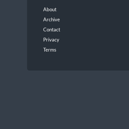
About
Archive
Contact
Privacy
Terms