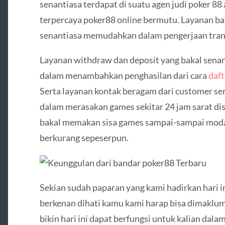
senantiasa terdapat di suatu agen judi poker 88 
terpercaya poker88 online bermutu. Layanan ban
senantiasa memudahkan dalam pengerjaan tran
Layanan withdraw dan deposit yang bakal sen
dalam menambahkan penghasilan dari cara
daft
Serta layanan kontak beragam dari customer se
dalam merasakan games sekitar 24 jam sarat dis
bakal memakan sisa games sampai-sampai modal 
berkurang sepeserpun.
Sekian sudah paparan yang kami hadirkan hari in
berkenan dihati kamu kami harap bisa dimaklumi
bikin hari ini dapat berfungsi untuk kalian dal