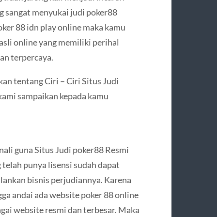
g sangat menyukai judi poker88
poker 88 idn play online maka kamu
sli online yang memiliki perihal
an terpercaya.
n tentang Ciri – Ciri Situs Judi
n kami sampaikan kepada kamu
ali guna Situs Judi poker88 Resmi
 telah punya lisensi sudah dapat
lankan bisnis perjudiannya. Karena
ga andai ada website poker 88 online
gai website resmi dan terbesar. Maka