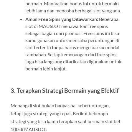
bermain. Manfaatkan bonus ini untuk bermain
lebih lama dan mencoba berbagai slot yang ada.
Ambil Free Spins yang Ditawarkan:
Beberapa
slot di MAUSLOT menawarkan free spins
sebagai bagian dari promosi. Free spins ini bisa
kamu gunakan untuk mencoba peruntungan di
slot tertentu tanpa harus mengeluarkan modal
tambahan. Setiap kemenangan dari free spins
juga bisa langsung ditarik atau digunakan untuk
bermain lebih lanjut.
3.
Terapkan Strategi Bermain yang Efektif
Menang di slot bukan hanya soal keberuntungan,
tetapi juga strategi yang tepat. Berikut beberapa
strategi yang bisa kamu terapkan saat bermain slot bet
100 di MAUSLOT: