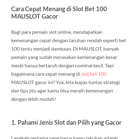
Cara Cepat Menang di Slot Bet 100
MAUSLOT Gacor
Bagi para pemain slot online, mendapatkan
kemenangan cepat dengan taruhan rendah seperti bet
100 tentu menjadi dambaan. Di MAUSLOT, banyak
pemain yang sudah merasakan kemenangan besar
meski hanya bertaruh dengan nominal kecil. Tapi
bagaimana cara cepat menang di
slot bet 100
MAUSLOT gacor ini? Yuk, kita kupas tuntas strategi
dan tips jitu agar kamu bisa meraih kemenangan
dengan lebih mudah!
1.
Pahami Jenis Slot dan Pilih yang Gacor
Langkah pertama yang harus kamu lakukan adalah