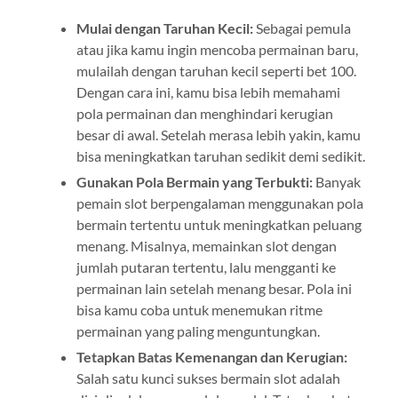
Mulai dengan Taruhan Kecil:
Sebagai pemula
atau jika kamu ingin mencoba permainan baru,
mulailah dengan taruhan kecil seperti bet 100.
Dengan cara ini, kamu bisa lebih memahami
pola permainan dan menghindari kerugian
besar di awal. Setelah merasa lebih yakin, kamu
bisa meningkatkan taruhan sedikit demi sedikit.
Gunakan Pola Bermain yang Terbukti:
Banyak
pemain slot berpengalaman menggunakan pola
bermain tertentu untuk meningkatkan peluang
menang. Misalnya, memainkan slot dengan
jumlah putaran tertentu, lalu mengganti ke
permainan lain setelah menang besar. Pola ini
bisa kamu coba untuk menemukan ritme
permainan yang paling menguntungkan.
Tetapkan Batas Kemenangan dan Kerugian:
Salah satu kunci sukses bermain slot adalah