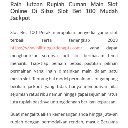
Raih Jutaan Rupiah Cuman Main Slot
Online Di Situs Slot Bet 100 Mudah
Jackpot
Slot Bet 100 Perak merupakan penyedia game slot
terbaik serta terlengkap 2023
https://www.hilltopgardenapts.com/
yang dapat
menghadirkan serunya judi slot bermacam tema
menarik. Tiap-tiap pemain bebas pastikan pilihan
permainan yang ingin dimainkan main dalam satu
mesin slot. Tentang hal model permainan slot gampang
berikan jackpot yang tidak hanya mempunyai nilai
sejumlah ratus ribu namun hingga gapai sejumlah ratus
juta rupiah pastinya untung dengan berikan kepuasan.
Buat mengaktualkan kemenangan anda hingga juta-an
rupiah dengan bermodalkan rendah, masuk Bersama