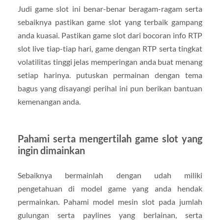
Judi game slot ini benar-benar beragam-ragam serta
sebaiknya pastikan game slot yang terbaik gampang
anda kuasai. Pastikan game slot dari bocoran info RTP
slot live tiap-tiap hari, game dengan RTP serta tingkat
volatilitas tinggi jelas memperingan anda buat menang
setiap harinya. putuskan permainan dengan tema
bagus yang disayangi perihal ini pun berikan bantuan
kemenangan anda.
Pahami serta mengertilah game slot yang
ingin dimainkan
Sebaiknya bermainlah dengan udah miliki
pengetahuan di model game yang anda hendak
permainkan. Pahami model mesin slot pada jumlah
gulungan serta paylines yang berlainan, serta