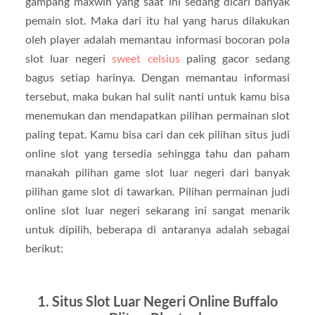
gampang maxwin yang saat ini sedang dicari banyak
pemain slot. Maka dari itu hal yang harus dilakukan
oleh player adalah memantau informasi bocoran pola
slot luar negeri
sweet celsius
paling gacor sedang
bagus setiap harinya. Dengan memantau informasi
tersebut, maka bukan hal sulit nanti untuk kamu bisa
menemukan dan mendapatkan pilihan permainan slot
paling tepat. Kamu bisa cari dan cek pilihan situs judi
online slot yang tersedia sehingga tahu dan paham
manakah pilihan game slot luar negeri dari banyak
pilihan game slot di tawarkan. Pilihan permainan judi
online slot luar negeri sekarang ini sangat menarik
untuk dipilih, beberapa di antaranya adalah sebagai
berikut:
1. Situs Slot Luar Negeri Online Buffalo