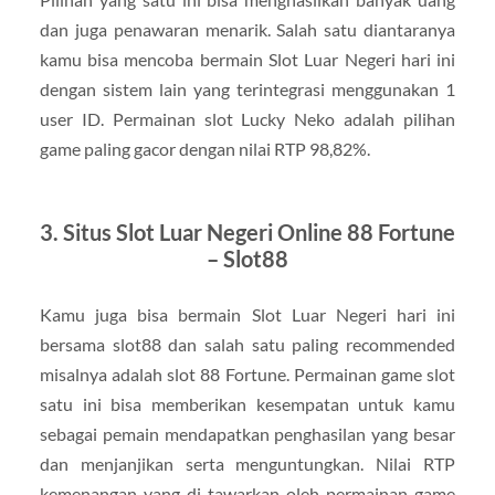
dan juga penawaran menarik. Salah satu diantaranya
kamu bisa mencoba bermain Slot Luar Negeri hari ini
dengan sistem lain yang terintegrasi menggunakan 1
user ID. Permainan slot Lucky Neko adalah pilihan
game paling gacor dengan nilai RTP 98,82%.
3. Situs Slot Luar Negeri Online 88 Fortune
– Slot88
Kamu juga bisa bermain Slot Luar Negeri hari ini
bersama slot88 dan salah satu paling recommended
misalnya adalah slot 88 Fortune. Permainan game slot
satu ini bisa memberikan kesempatan untuk kamu
sebagai pemain mendapatkan penghasilan yang besar
dan menjanjikan serta menguntungkan. Nilai RTP
kemenangan yang di tawarkan oleh permainan game