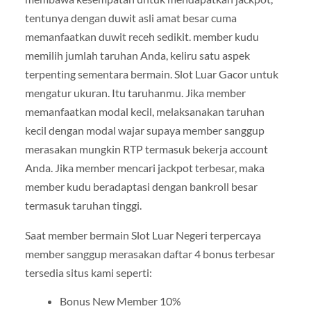
tentunya dengan duwit asli amat besar cuma
memanfaatkan duwit receh sedikit. member kudu
memilih jumlah taruhan Anda, keliru satu aspek
terpenting sementara bermain. Slot Luar Gacor untuk
mengatur ukuran. Itu taruhanmu. Jika member
memanfaatkan modal kecil, melaksanakan taruhan
kecil dengan modal wajar supaya member sanggup
merasakan mungkin RTP termasuk bekerja account
Anda. Jika member mencari jackpot terbesar, maka
member kudu beradaptasi dengan bankroll besar
termasuk taruhan tinggi.
Saat member bermain Slot Luar Negeri terpercaya
member sanggup merasakan daftar 4 bonus terbesar
tersedia situs kami seperti:
Bonus New Member 10%