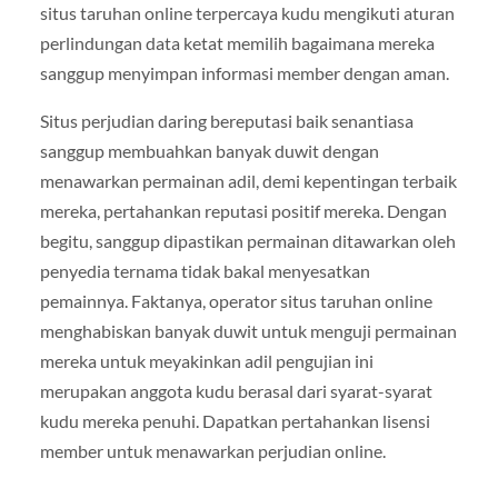
situs taruhan online terpercaya kudu mengikuti aturan
perlindungan data ketat memilih bagaimana mereka
sanggup menyimpan informasi member dengan aman.
Situs perjudian daring bereputasi baik senantiasa
sanggup membuahkan banyak duwit dengan
menawarkan permainan adil, demi kepentingan terbaik
mereka, pertahankan reputasi positif mereka. Dengan
begitu, sanggup dipastikan permainan ditawarkan oleh
penyedia ternama tidak bakal menyesatkan
pemainnya. Faktanya, operator situs taruhan online
menghabiskan banyak duwit untuk menguji permainan
mereka untuk meyakinkan adil pengujian ini
merupakan anggota kudu berasal dari syarat-syarat
kudu mereka penuhi. Dapatkan pertahankan lisensi
member untuk menawarkan perjudian online.