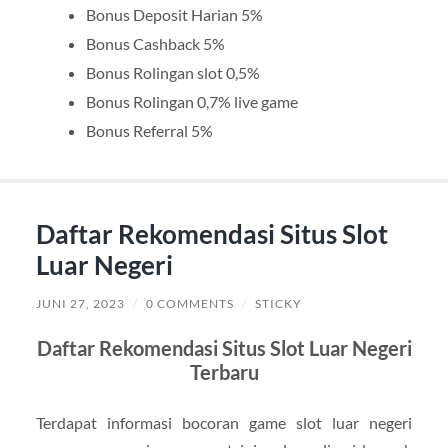
Bonus Deposit Harian 5%
Bonus Cashback 5%
Bonus Rolingan slot 0,5%
Bonus Rolingan 0,7% live game
Bonus Referral 5%
Daftar Rekomendasi Situs Slot
Luar Negeri
JUNI 27, 2023
/
0 COMMENTS
/
STICKY
Daftar Rekomendasi Situs Slot Luar Negeri
Terbaru
Terdapat informasi bocoran game slot luar negeri