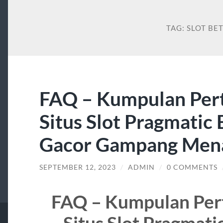
TAG:
SLOT BET
FAQ – Kumpulan Per
Situs Slot Pragmatic
Gacor Gampang Men
SEPTEMBER 12, 2023
/
ADMIN
/
0 COMMENTS
FAQ – Kumpulan Per
Situs Slot Pragmati