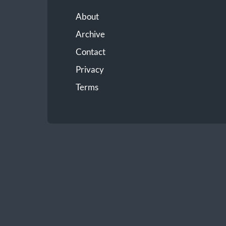
About
Archive
Contact
Privacy
Terms