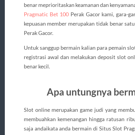
benar meprioritaskan keamanan dan kenyamanan
Pragmatic Bet 100
Perak Gacor kami, gara-g
kepuasan member merupakan tidak benar satu v
Perak Gacor.
Untuk sanggup bermain kalian para pemain slo
registrasi awal dan melakukan deposit slot o
benar kecil.
Apa untungnya berma
Slot online merupakan game judi yang membu
membuahkan kemenangan hingga ratusan ribu k
saja andaikata anda bermain di Situs Slot Pr