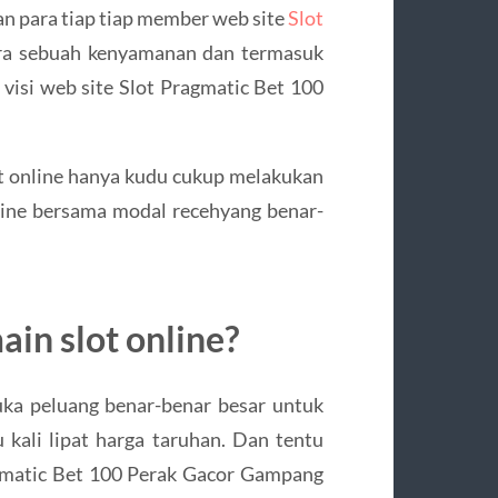
 para tiap tiap member web site
Slot
ara sebuah kenyamanan dan termasuk
isi web site Slot Pragmatic Bet 100
t online hanya kudu cukup melakukan
nline bersama modal recehyang benar-
in slot online?
ka peluang benar-benar besar untuk
ali lipat harga taruhan. Dan tentu
agmatic Bet 100 Perak Gacor Gampang