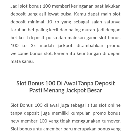
Jadi slot bonus 100 memberi keringanan saat lakukan
deposit uang asli lewat pulsa. Kamu dapat main slot
deposit minimal 10 rb yang sebagai salah satunya
taruhan bet paling kecil dan paling murah. jadi dengan
bet kecil deposit pulsa dan mainkan game slot bonus
100 to 3x mudah jackpot ditambahkan promo
welcome bonus slot, karena itu keuntungan di depan
mata kamu.
Slot Bonus 100 Di Awal Tanpa Deposit
Pasti Menang Jackpot Besar
Slot Bonus 100 di awal juga sebagai situs slot online
tanpa deposit juga memiliki kumpulan promo bonus
new member 100 yang tidak menggunakan turnover.
Slot bonus untuk member baru merupakan bonus yang