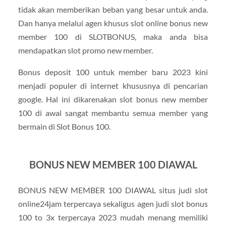
tidak akan memberikan beban yang besar untuk anda.
Dan hanya melalui agen khusus slot online bonus new
member 100 di SLOTBONUS, maka anda bisa
mendapatkan slot promo new member.
Bonus deposit 100 untuk member baru 2023 kini
menjadi populer di internet khususnya di pencarian
google. Hal ini dikarenakan slot bonus new member
100 di awal sangat membantu semua member yang
bermain di Slot Bonus 100.
BONUS NEW MEMBER 100 DIAWAL
BONUS NEW MEMBER 100 DIAWAL situs judi slot
online24jam terpercaya sekaligus agen judi slot bonus
100 to 3x terpercaya 2023 mudah menang memiliki