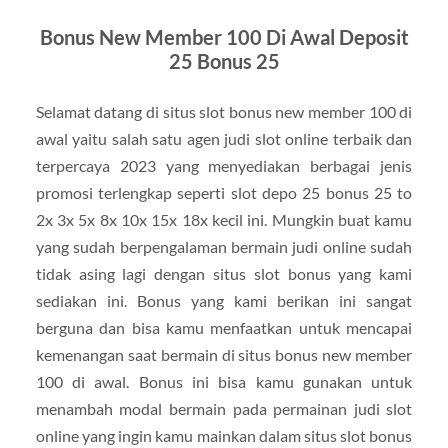
Bonus New Member 100 Di Awal Deposit
25 Bonus 25
Selamat datang di situs slot bonus new member 100 di
awal yaitu salah satu agen judi slot online terbaik dan
terpercaya 2023 yang menyediakan berbagai jenis
promosi terlengkap seperti slot depo 25 bonus 25 to
2x 3x 5x 8x 10x 15x 18x kecil ini. Mungkin buat kamu
yang sudah berpengalaman bermain judi online sudah
tidak asing lagi dengan situs slot bonus yang kami
sediakan ini. Bonus yang kami berikan ini sangat
berguna dan bisa kamu menfaatkan untuk mencapai
kemenangan saat bermain di situs bonus new member
100 di awal. Bonus ini bisa kamu gunakan untuk
menambah modal bermain pada permainan judi slot
online yang ingin kamu mainkan dalam situs slot bonus