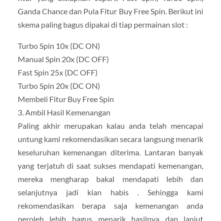
Ganda Chance dan Pula Fitur Buy Free Spin. Berikut ini
skema paling bagus dipakai di tiap permainan slot :
Turbo Spin 10x (DC ON)
Manual Spin 20x (DC OFF)
Fast Spin 25x (DC OFF)
Turbo Spin 20x (DC ON)
Membeli Fitur Buy Free Spin
3. Ambil Hasil Kemenangan
Paling akhir merupakan kalau anda telah mencapai
untung kami rekomendasikan secara langsung menarik
keseluruhan kemenangan diterima. Lantaran banyak
yang terjatuh di saat sukses mendapati kemenangan,
mereka mengharap bakal mendapati lebih dan
selanjutnya jadi kian habis . Sehingga kami
rekomendasikan berapa saja kemenangan anda
peroleh lebih bagus menarik hasilnya dan lanjut