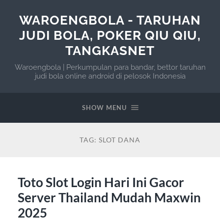
WAROENGBOLA - TARUHAN
JUDI BOLA, POKER QIU QIU,
TANGKASNET
Waroengbola | Perkumpulan para bandar, bettor taruhan
judi bola online android di pelosok Indonesia
SHOW MENU
TAG:
SLOT DANA
Toto Slot Login Hari Ini Gacor
Server Thailand Mudah Maxwin
2025