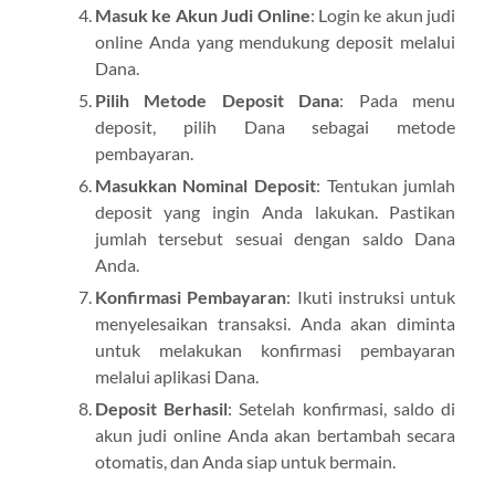
Masuk ke Akun Judi Online
: Login ke akun judi
online Anda yang mendukung deposit melalui
Dana.
Pilih Metode Deposit Dana
: Pada menu
deposit, pilih Dana sebagai metode
pembayaran.
Masukkan Nominal Deposit
: Tentukan jumlah
deposit yang ingin Anda lakukan. Pastikan
jumlah tersebut sesuai dengan saldo Dana
Anda.
Konfirmasi Pembayaran
: Ikuti instruksi untuk
menyelesaikan transaksi. Anda akan diminta
untuk melakukan konfirmasi pembayaran
melalui aplikasi Dana.
Deposit Berhasil
: Setelah konfirmasi, saldo di
akun judi online Anda akan bertambah secara
otomatis, dan Anda siap untuk bermain.