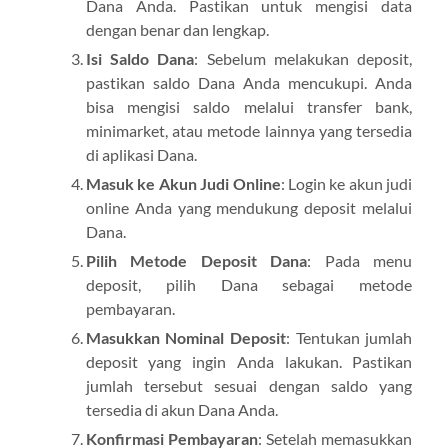
Dana Anda. Pastikan untuk mengisi data
dengan benar dan lengkap.
Isi Saldo Dana
: Sebelum melakukan deposit,
pastikan saldo Dana Anda mencukupi. Anda
bisa mengisi saldo melalui transfer bank,
minimarket, atau metode lainnya yang tersedia
di aplikasi Dana.
Masuk ke Akun Judi Online
: Login ke akun judi
online Anda yang mendukung deposit melalui
Dana.
Pilih Metode Deposit Dana
: Pada menu
deposit, pilih Dana sebagai metode
pembayaran.
Masukkan Nominal Deposit
: Tentukan jumlah
deposit yang ingin Anda lakukan. Pastikan
jumlah tersebut sesuai dengan saldo yang
tersedia di akun Dana Anda.
Konfirmasi Pembayaran
: Setelah memasukkan