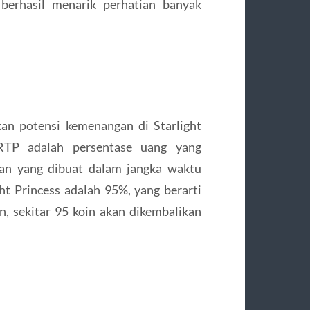
 berhasil menarik perhatian banyak
an potensi kemenangan di Starlight
 RTP adalah persentase uang yang
han yang dibuat dalam jangka waktu
ght Princess adalah 95%, yang berarti
n, sekitar 95 koin akan dikembalikan