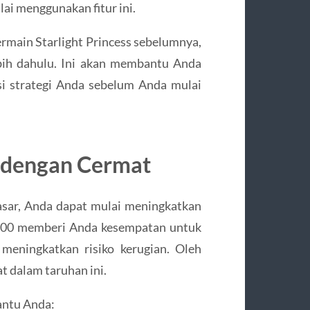
i menggunakan fitur ini.
rmain Starlight Princess sebelumnya,
bih dahulu. Ini akan membantu Anda
 strategi Anda sebelum Anda mulai
 dengan Cermat
asar, Anda dapat mulai meningkatkan
 200 memberi Anda kesempatan untuk
meningkatkan risiko kerugian. Oleh
t dalam taruhan ini.
antu Anda: