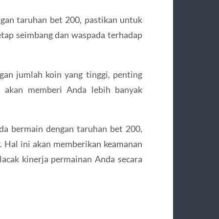
gan taruhan bet 200, pastikan untuk
tetap seimbang dan waspada terhadap
an jumlah koin yang tinggi, penting
i akan memberi Anda lebih banyak
da bermain dengan taruhan bet 200,
. Hal ini akan memberikan keamanan
cak kinerja permainan Anda secara