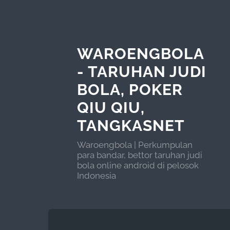
WAROENGBOLA
- TARUHAN JUDI
BOLA, POKER
QIU QIU,
TANGKASNET
Waroengbola | Perkumpulan
para bandar, bettor taruhan judi
bola online android di pelosok
Indonesia