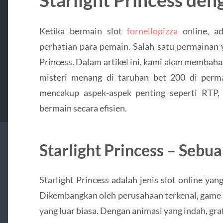
Ketika bermain slot
fornellopizza
online, a
perhatian para pemain. Salah satu permainan y
Princess. Dalam artikel ini, kami akan memba
misteri menang di taruhan bet 200 di perma
mencakup aspek-aspek penting seperti RTP,
bermain secara efisien.
Starlight Princess – Sebu
Starlight Princess adalah jenis slot online y
Dikembangkan oleh perusahaan terkenal, game
yang luar biasa. Dengan animasi yang indah, gr