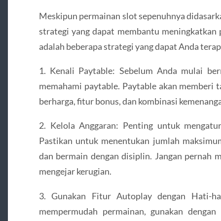
Meskipun permainan slot sepenuhnya didasark
strategi yang dapat membantu meningkatkan 
adalah beberapa strategi yang dapat Anda terap
1. Kenali Paytable: Sebelum Anda mulai be
memahami paytable. Paytable akan memberi ta
berharga, fitur bonus, dan kombinasi kemenang
2. Kelola Anggaran: Penting untuk mengatu
Pastikan untuk menentukan jumlah maksimum
dan bermain dengan disiplin. Jangan pernah 
mengejar kerugian.
3. Gunakan Fitur Autoplay dengan Hati-ha
mempermudah permainan, gunakan dengan ha