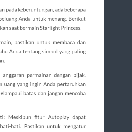
an pada keberuntungan, ada beberapa
peluang Anda untuk menang. Berikut
kan saat bermain Starlight Princess.
rmain, pastikan untuk membaca dan
hu Anda tentang simbol yang paling
an.
r anggaran permainan dengan bijak.
 uang yang ingin Anda pertaruhkan
melampaui batas dan jangan mencoba
ti: Meskipun fitur Autoplay dapat
ti-hati. Pastikan untuk mengatur