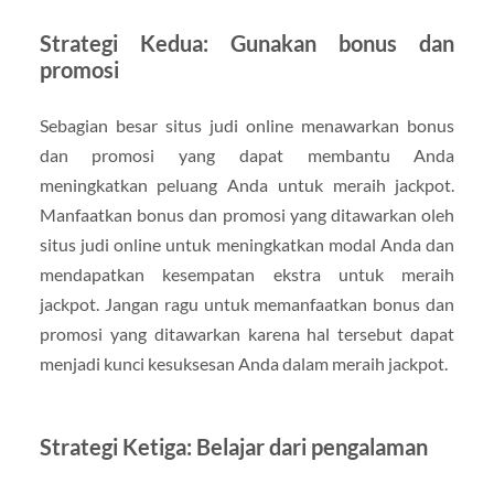
Strategi Kedua: Gunakan bonus dan
promosi
Sebagian besar situs judi online menawarkan bonus
dan promosi yang dapat membantu Anda
meningkatkan peluang Anda untuk meraih jackpot.
Manfaatkan bonus dan promosi yang ditawarkan oleh
situs judi online untuk meningkatkan modal Anda dan
mendapatkan kesempatan ekstra untuk meraih
jackpot. Jangan ragu untuk memanfaatkan bonus dan
promosi yang ditawarkan karena hal tersebut dapat
menjadi kunci kesuksesan Anda dalam meraih jackpot.
Strategi Ketiga: Belajar dari pengalaman