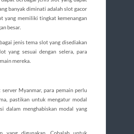
yang banyak diminati adalah slot gacor
ot yang memiliki tingkat kemenangan
an besar.
bagai jenis tema slot yang disediakan
ot yang sesuai dengan selera, para
main mereka.
 server Myanmar, para pemain perlu
ama, pastikan untuk mengatur modal
bisi dalam menghabiskan modal yang
ain yang digunakan. Cobalah untuk