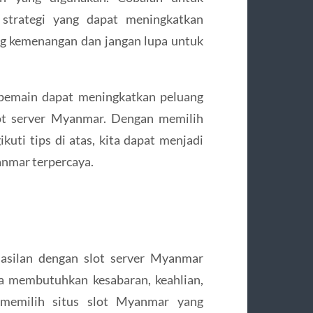
trategi yang dapat meningkatkan
ng kemenangan dan jangan lupa untuk
a pemain dapat meningkatkan peluang
ot server Myanmar. Dengan memilih
uti tips di atas, kita dapat menjadi
anmar terpercaya.
hasilan dengan slot server Myanmar
a membutuhkan kesabaran, keahlian,
 memilih situs slot Myanmar yang