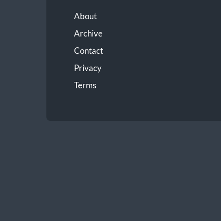
About
Archive
Contact
Privacy
Terms