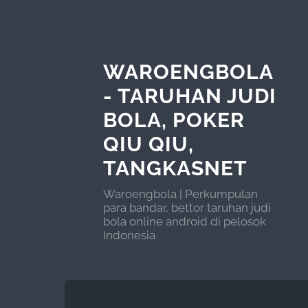
WAROENGBOLA
- TARUHAN JUDI
BOLA, POKER
QIU QIU,
TANGKASNET
Waroengbola | Perkumpulan
para bandar, bettor taruhan judi
bola online android di pelosok
Indonesia