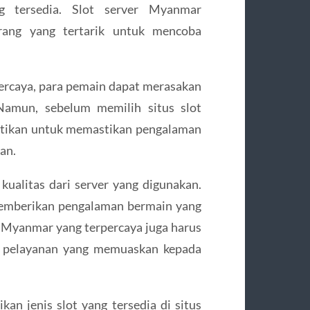
 tersedia. Slot server Myanmar
rang yang tertarik untuk mencoba
ercaya, para pemain dapat merasakan
amun, sebelum memilih situs slot
atikan untuk memastikan pengalaman
an.
 kualitas dari server yang digunakan.
memberikan pengalaman bermain yang
ot Myanmar yang terpercaya juga harus
n pelayanan yang memuaskan kepada
kan jenis slot yang tersedia di situs