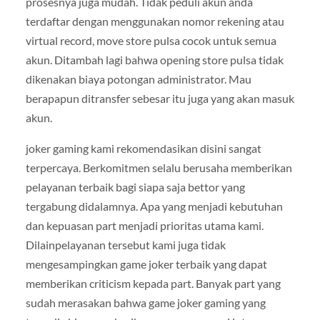
prosesnya juga mudah. Tidak peduli akun anda
terdaftar dengan menggunakan nomor rekening atau
virtual record, move store pulsa cocok untuk semua
akun. Ditambah lagi bahwa opening store pulsa tidak
dikenakan biaya potongan administrator. Mau
berapapun ditransfer sebesar itu juga yang akan masuk
akun.
joker gaming kami rekomendasikan disini sangat
terpercaya. Berkomitmen selalu berusaha memberikan
pelayanan terbaik bagi siapa saja bettor yang
tergabung didalamnya. Apa yang menjadi kebutuhan
dan kepuasan part menjadi prioritas utama kami.
Dilainpelayanan tersebut kami juga tidak
mengesampingkan game joker terbaik yang dapat
memberikan criticism kepada part. Banyak part yang
sudah merasakan bahwa game joker gaming yang