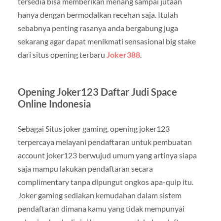
tersedia bisa memberikan menang sampai jutaan
hanya dengan bermodalkan recehan saja. Itulah
sebabnya penting rasanya anda bergabung juga
sekarang agar dapat menikmati sensasional big stake
dari situs opening terbaru
Joker388
.
Opening Joker123 Daftar Judi Space
Online Indonesia
Sebagai Situs joker gaming, opening joker123
terpercaya melayani pendaftaran untuk pembuatan
account joker123 berwujud umum yang artinya siapa
saja mampu lakukan pendaftaran secara
complimentary tanpa dipungut ongkos apa-quip itu.
Joker gaming sediakan kemudahan dalam sistem
pendaftaran dimana kamu yang tidak mempunyai