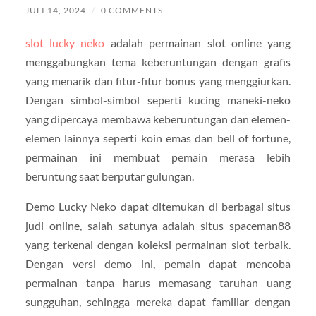
JULI 14, 2024
/
0 COMMENTS
slot lucky neko
adalah permainan slot online yang
menggabungkan tema keberuntungan dengan grafis
yang menarik dan fitur-fitur bonus yang menggiurkan.
Dengan simbol-simbol seperti kucing maneki-neko
yang dipercaya membawa keberuntungan dan elemen-
elemen lainnya seperti koin emas dan bell of fortune,
permainan ini membuat pemain merasa lebih
beruntung saat berputar gulungan.
Demo Lucky Neko dapat ditemukan di berbagai situs
judi online, salah satunya adalah situs spaceman88
yang terkenal dengan koleksi permainan slot terbaik.
Dengan versi demo ini, pemain dapat mencoba
permainan tanpa harus memasang taruhan uang
sungguhan, sehingga mereka dapat familiar dengan