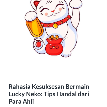
Rahasia Kesuksesan Bermain
Lucky Neko: Tips Handal dari
Para Ahli