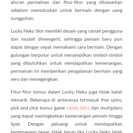
aturan permainan dan fitur-fitur yang ditawarkan
sebelum memutuskan untuk bermain dengan uang
sungguhan.
Lucky Neko Slot memiliki desain yang ramah pengguna
dan mudah dimengerti, sehingga pemain baru pun
dapat dengan cepat memahami cara bermain. Dengan
gulungan berputar untuk menampilkan simbol-simbol
yang dibutuhkan untuk mendapatkan kemenangan,
permainan ini memberikan pengalaman bermain yang
seru dan menegangkan.
Fitur-fitur bonus dalam Lucky Neko juga tidak kalah
menarik. Beberapa di antaranya termasuk free spins,
pick and click bonus game
candy blitz
, dan multipliers
yang dapat meningkatkan kemenangan pemain hingga
lipat. Dengan peluang untuk mendapatkan
kemenangan besar, tidak heran jika Lucky Neko telah