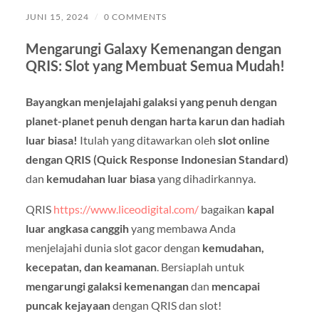
JUNI 15, 2024
/
0 COMMENTS
Mengarungi Galaxy Kemenangan dengan
QRIS: Slot yang Membuat Semua Mudah!
Bayangkan menjelajahi galaksi yang penuh dengan
planet-planet penuh dengan harta karun dan hadiah
luar biasa!
Itulah yang ditawarkan oleh
slot online
dengan QRIS (Quick Response Indonesian Standard)
dan
kemudahan luar biasa
yang dihadirkannya.
QRIS
https://www.liceodigital.com/
bagaikan
kapal
luar angkasa canggih
yang membawa Anda
menjelajahi dunia slot gacor dengan
kemudahan,
kecepatan, dan keamanan
. Bersiaplah untuk
mengarungi galaksi kemenangan
dan
mencapai
puncak kejayaan
dengan QRIS dan slot!