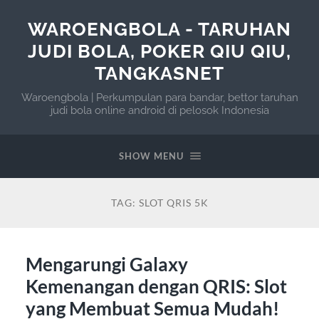
WAROENGBOLA - TARUHAN
JUDI BOLA, POKER QIU QIU,
TANGKASNET
Waroengbola | Perkumpulan para bandar, bettor taruhan
judi bola online android di pelosok Indonesia
SHOW MENU
TAG:
SLOT QRIS 5K
Mengarungi Galaxy
Kemenangan dengan QRIS: Slot
yang Membuat Semua Mudah!