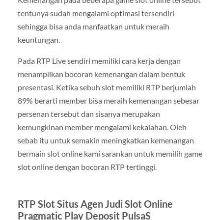
tentunya sudah mengalami optimasi tersendiri
sehingga bisa anda manfaatkan untuk meraih
keuntungan.
Pada RTP Live sendiri memiliki cara kerja dengan
menampilkan bocoran kemenangan dalam bentuk
presentasi. Ketika sebuh slot memiliki RTP berjumlah
89% berarti member bisa meraih kemenangan sebesar
persenan tersebut dan sisanya merupakan
kemungkinan member mengalami kekalahan. Oleh
sebab itu untuk semakin meningkatkan kemenangan
bermain slot online kami sarankan untuk memilih game
slot online dengan bocoran RTP tertinggi.
RTP Slot Situs Agen Judi Slot Online
Pragmatic Play Deposit PulsaS