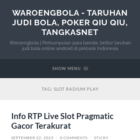
WAROENGBOLA - TARUHAN
JUDI BOLA, POKER QIU QIU,
TANGKASNET
Waroengbola | Perkumpulan para bandar, bettor taruhan
judi bola online android di pelosok Indonesia
SHOW MENU
TAG:
SLOT RADIUM PLAY
Info RTP Live Slot Pragmatic
Gacor Terakurat
SEPTEMBER 22, 2023
/
0 COMMENTS
/
STICKY