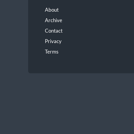
About
Archive
Contact
Privacy
Terms