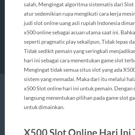
salah, Mengingat algoritma sistematis dari Slot
atur sedemikian rupa mengikuti cara kerja mesin 
judi slot online uang asli rupiah Indonesia dim
x500 online sebagai acuan utama saat ini. Bahk
seperti pragmatic play sekalipun, Tidak lepas dar
Tidak sedikit pemain yang seringkali menjadika
hari ini sebagai cara menentukan game slot ter
Mengingat tidak semua situs slot yang ada X5
sistem yang memadai. Maka dari itu melalui ha
x500 Slot online hari ini untuk pemain. Dengan
langsung menentukan pilihan pada game slot ga
untuk dimainkan.
X500 Slot Online Hari Ini