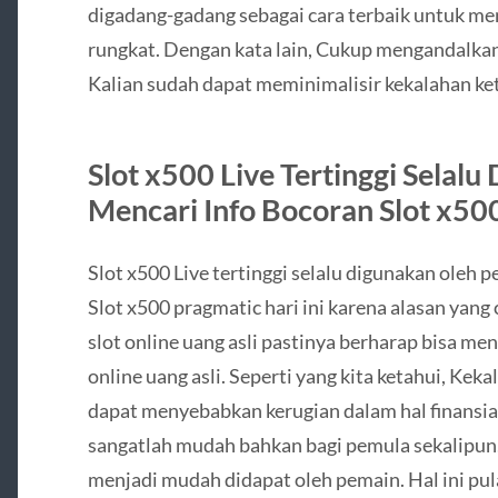
digadang-gadang sebagai cara terbaik untuk menc
rungkat. Dengan kata lain, Cukup mengandalkan x
Kalian sudah dapat meminimalisir kekalahan ket
Slot x500 Live Tertinggi Selal
Mencari Info Bocoran Slot x500
Slot x500 Live tertinggi selalu digunakan oleh
Slot x500 pragmatic hari ini karena alasan yang 
slot online uang asli pastinya berharap bisa m
online uang asli. Seperti yang kita ketahui, Kek
dapat menyebabkan kerugian dalam hal finansial
sangatlah mudah bahkan bagi pemula sekalipun
menjadi mudah didapat oleh pemain. Hal ini pu