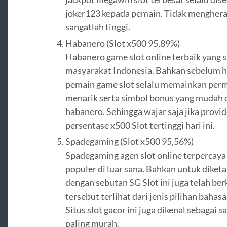
joker123 kepada pemain. Tidak mengheran
sangatlah tinggi.
Habanero (Slot x500 95,89%)
Habanero game slot online terbaik yang 
masyarakat Indonesia. Bahkan sebelum ha
pemain game slot selalu memainkan perm
menarik serta simbol bonus yang mudah d
habanero. Sehingga wajar saja jika provi
persentase x500 Slot tertinggi hari ini.
Spadegaming (Slot x500 95,56%)
Spadegaming agen slot online terpercaya
populer di luar sana. Bahkan untuk diket
dengan sebutan SG Slot ini juga telah be
tersebut terlihat dari jenis pilihan baha
Situs slot gacor ini juga dikenal sebagai 
paling murah.