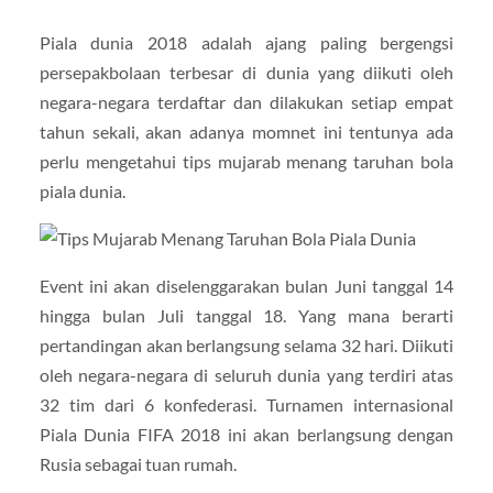
Piala dunia 2018 adalah ajang paling bergengsi
persepakbolaan terbesar di dunia yang diikuti oleh
negara-negara terdaftar dan dilakukan setiap empat
tahun sekali, akan adanya momnet ini tentunya ada
perlu mengetahui tips mujarab menang taruhan bola
piala dunia.
Event ini akan diselenggarakan bulan Juni tanggal 14
hingga bulan Juli tanggal 18. Yang mana berarti
pertandingan akan berlangsung selama 32 hari. Diikuti
oleh negara-negara di seluruh dunia yang terdiri atas
32 tim dari 6 konfederasi. Turnamen internasional
Piala Dunia FIFA 2018 ini akan berlangsung dengan
Rusia sebagai tuan rumah.