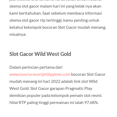
skema slot gacor malam hari ini yang kelak nya akan
kami beritahukan. Saat sebelum membaca informasi
skema slot gacor rtp tertinggi, kamu penting untuk
ketahui kelompok bocoran Slot Gacor mudah menang,
misalnya:
Slot Gacor Wild West Gold
Dalam perincian pertama dari
www.luxuryresortphilippines.com
bocoran Slot Gacor
mudah menang ini hari 2022 adalah link slot Wild
West Gold. Slot Gacor garapan Pragmatic Play
demikian populer pada kelompok pemain slot resmi.
Nilai RTP paling tinggi permainan ini ialah 97.68%.