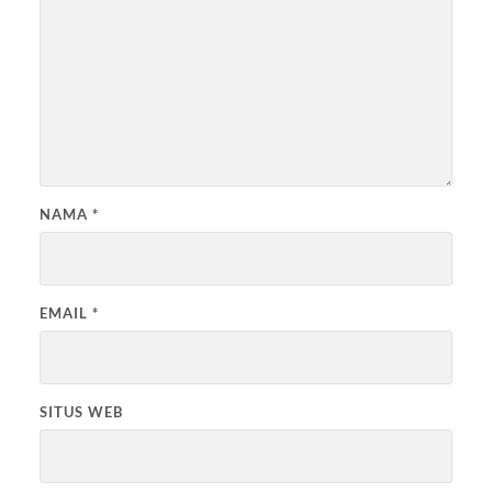
NAMA
*
EMAIL
*
SITUS WEB