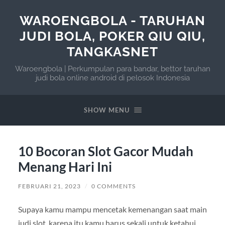
WAROENGBOLA - TARUHAN
JUDI BOLA, POKER QIU QIU,
TANGKASNET
Waroengbola | Perkumpulan para bandar, bettor taruhan
judi bola online android di pelosok Indonesia
SHOW MENU
10 Bocoran Slot Gacor Mudah
Menang Hari Ini
FEBRUARI 21, 2023
/
0 COMMENTS
Supaya kamu mampu mencetak kemenangan saat main
judi slot, karena itu kamu harus sekali untuk ketahui