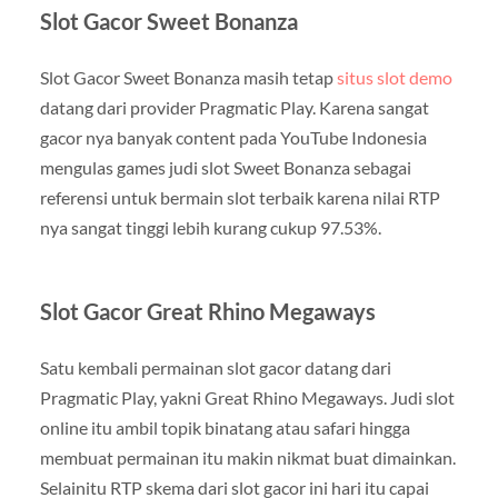
Slot Gacor Sweet Bonanza
Slot Gacor Sweet Bonanza masih tetap
situs slot demo
datang dari provider Pragmatic Play. Karena sangat
gacor nya banyak content pada YouTube Indonesia
mengulas games judi slot Sweet Bonanza sebagai
referensi untuk bermain slot terbaik karena nilai RTP
nya sangat tinggi lebih kurang cukup 97.53%.
Slot Gacor Great Rhino Megaways
Satu kembali permainan slot gacor datang dari
Pragmatic Play, yakni Great Rhino Megaways. Judi slot
online itu ambil topik binatang atau safari hingga
membuat permainan itu makin nikmat buat dimainkan.
Selainitu RTP skema dari slot gacor ini hari itu capai