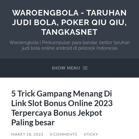
WAROENGBOLA - TARUHAN
JUDI BOLA, POKER QIU QIU,
TANGKASNET
Waroengbola | Perkumpulan para bandar, bettor taruhan
judi bola online android di pelosok Indonesia
SHOW MENU
5 Trick Gampang Menang Di
Link Slot Bonus Online 2023
Terpercaya Bonus Jekpot
Paling besar
MARET 18, 2023
/
0 COMMENTS
/
STICKY