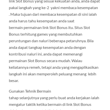
link Slot Bonus yang sesuai kekuatan anda, anda dapat
pakai langkah yang ke-2 yakni membaca kesempatan
. Maka tujuan dari membaca kesempatan di sini ialah
anda harus tahu kesempatan anda saat
bermain permainan link Slot Bonus itu. Situs Slot
Bonus terhitung games yang membutuhkan
peruntungan dan naluri beberapa petaruhnya. Bila
anda dapat tangkap kesempatan anda dengan
kontribusi naluri ini, anda dapat memenangi
permainan Slot Bonus secara mudah. Walau
keliatannya remeh, tetapi anda yang mengaplikasikan
langkah ini akan memperoleh peluang menang lebih
besar.
Gunakan Tehnik Bermain
tahap selanjutnya yang perlu buat anda kerjakan ialah
mengatur taktik ketika bermain di link Slot Bonus