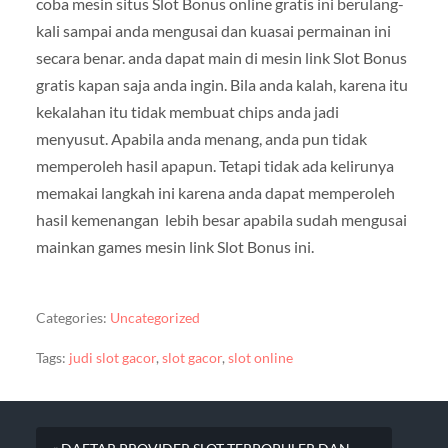
coba mesin situs Slot Bonus online gratis ini berulang-
kali sampai anda mengusai dan kuasai permainan ini
secara benar. anda dapat main di mesin link Slot Bonus
gratis kapan saja anda ingin. Bila anda kalah, karena itu
kekalahan itu tidak membuat chips anda jadi
menyusut. Apabila anda menang, anda pun tidak
memperoleh hasil apapun. Tetapi tidak ada kelirunya
memakai langkah ini karena anda dapat memperoleh
hasil kemenangan lebih besar apabila sudah mengusai
mainkan games mesin link Slot Bonus ini.
Categories:
Uncategorized
Tags:
judi slot gacor
,
slot gacor
,
slot online