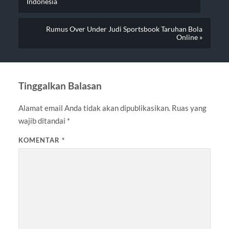
Indonesia
Rumus Over Under Judi Sportsbook Taruhan Bola
Online »
Tinggalkan Balasan
Alamat email Anda tidak akan dipublikasikan.
Ruas yang
wajib ditandai
*
KOMENTAR
*