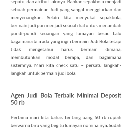
sepatu, dan atribut lainnya. Bahkan sepakbola menjadi
sebuah permainan Judi yang sangat menggiurkan dan
menyenangkan. Selain kita menyukai sepakbola,
bermain judi pun menjadi sebuah hal untuk menambah
pundi-pundi keuangan yang lumayan besar. Lalu
bagaimana bila ada yang ingin bermain Judi Bola tetapi
tidak mengetahui harus bermain dimana,
membutuhkan modal berapa, dan bagaimana
sistemnya. Mari kita check satu – persatu langkah-
langkah untuk bermain judi bola.
Agen Judi Bola Terbaik Minimal Deposit
50 rb
Pertama mari kita bahas tentang uang 50 rb rupiah
berwarna biru yang begitu lumayan nominalnya. Sudah