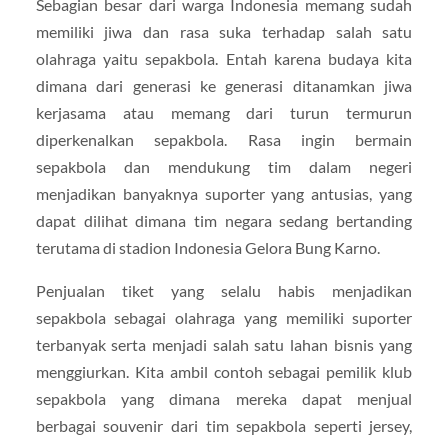
Sebagian besar dari warga Indonesia memang sudah
memiliki jiwa dan rasa suka terhadap salah satu
olahraga yaitu sepakbola. Entah karena budaya kita
dimana dari generasi ke generasi ditanamkan jiwa
kerjasama atau memang dari turun termurun
diperkenalkan sepakbola. Rasa ingin bermain
sepakbola dan mendukung tim dalam negeri
menjadikan banyaknya suporter yang antusias, yang
dapat dilihat dimana tim negara sedang bertanding
terutama di stadion Indonesia Gelora Bung Karno.
Penjualan tiket yang selalu habis menjadikan
sepakbola sebagai olahraga yang memiliki suporter
terbanyak serta menjadi salah satu lahan bisnis yang
menggiurkan. Kita ambil contoh sebagai pemilik klub
sepakbola yang dimana mereka dapat menjual
berbagai souvenir dari tim sepakbola seperti jersey,