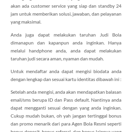
akan ada customer service yang siap dan standby 24
jam untuk memberikan solusi, jawaban, dan pelayanan
yang maksimal.
Anda juga dapat melakukan taruhan Judi Bola
dimanapun dan kapanpun anda inginkan. Hanya
melalui handphone anda, anda dapat melakukan
taruhan judi secara aman, nyaman dan mudah.
Untuk mendaftar anda dapat mengisi biodata anda
dengan lengkap dan sesuai kartu identitas dibawah ini :
Setelah anda mengisi, anda akan mendapatkan balasan
email/sms berupa ID dan Pass default. Nantinya anda
dapat mengganti sesuai dengan yang anda inginkan.
Cukup mudah bukan, oh yah jangan tertinggal bonus
dan promo menarik dari para Agen Bola Resmi seperti
bonus deposit, bonus referral, dan bonus lainnya yang