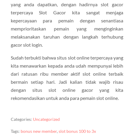
yang anda dapatkan, dengan hadirnya slot gacor
terpercaya Slot Gacor kita sangat menjaga
kepercayaan para pemain dengan senantiasa
memprioritaskan pemain yang menginginkan
melaksanakan taruhan dengan langkah terhubung
gacor slot login.
Sudah terbukti bahwa situs slot online terpercaya yang
kita menawarkan kepada anda udah mempunyai lebih
dari ratusan ribu member aktif slot online terbaik
bermain setiap hari. Jadi kalian tidak wajib risau
dengan situs slot online gacor yang kita
rekomendasikan untuk anda para pemain slot online.
Categories:
Uncategorized
Tags:
bonus new member
,
slot bonus 100 to 3x