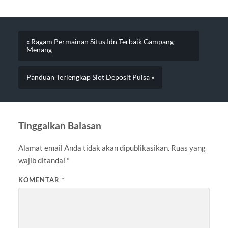
« Ragam Permainan Situs Idn Terbaik Gampang
Menang
Panduan Terlengkap Slot Deposit Pulsa »
Tinggalkan Balasan
Alamat email Anda tidak akan dipublikasikan.
Ruas yang
wajib ditandai
*
KOMENTAR
*