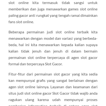
slot online kita termasuk tidak sangsi untuk
memberikan dan juga menawarkan games slot online
paling gacor anti rungkat yang tengah ramai dimainkan
fans slot online.
Beberapa permainan judi slot online terbaik kita
menawarkan dengan model dan variasi yang berbeda-
beda, hal ini kita menawarkan kepada kalian supaya
kalian tidak jenuh dan jenuh di dalam bermain
permainan slot online terpercaya di agen slot gacor
formal dan terpercaya Slot Gacor.
Fitur-fitur dari permainan slot gacor yang kita sedia
kan mempunyai grafis yang sangat berlainan dengan
agen slot online lainnya. Layanan dan keamanan dari
situs judi slot online gacor Slot Gacor tidak wajib anda
ragukan ulang karena udah mempunyai proses
pemberian information terbaik di antara agen slot