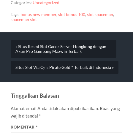
Categories:
Uncategorized
Tags:
bonus new member
,
slot bonus 100
,
slot spaceman
,
spaceman slot
« Situs Resmi Slot Gacor Server Hongkong dengan
Akun Pro Gampang Maxwin Terbaik
Situs Slot Via Qris Pirate Gold™ Terbaik di Indonesia »
Tinggalkan Balasan
Alamat email Anda tidak akan dipublikasikan.
Ruas yang
wajib ditandai
*
KOMENTAR
*