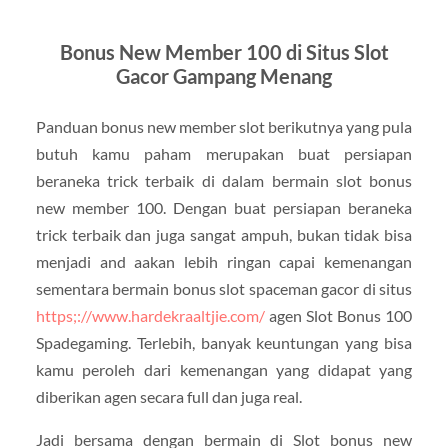
Bonus New Member 100 di Situs Slot
Gacor Gampang Menang
Panduan bonus new member slot berikutnya yang pula
butuh kamu paham merupakan buat persiapan
beraneka trick terbaik di dalam bermain slot bonus
new member 100. Dengan buat persiapan beraneka
trick terbaik dan juga sangat ampuh, bukan tidak bisa
menjadi and aakan lebih ringan capai kemenangan
sementara bermain bonus slot spaceman gacor di situs
https;://www.hardekraaltjie.com/
agen Slot Bonus 100
Spadegaming. Terlebih, banyak keuntungan yang bisa
kamu peroleh dari kemenangan yang didapat yang
diberikan agen secara full dan juga real.
Jadi bersama dengan bermain di Slot bonus new