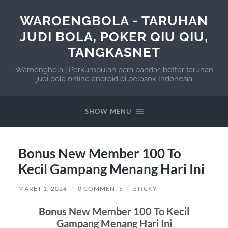
WAROENGBOLA - TARUHAN
JUDI BOLA, POKER QIU QIU,
TANGKASNET
Waroengbola | Perkumpulan para bandar, bettor taruhan
judi bola online android di pelosok Indonesia
SHOW MENU
Bonus New Member 100 To
Kecil Gampang Menang Hari Ini
MARET 1, 2024
/
0 COMMENTS
/
STICKY
Bonus New Member 100 To Kecil
Gampang Menang Hari Ini