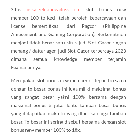
Situs
oskarzeinabogadossl.com
slot bonus new
member 100 to kecil telah beroleh kepercayaan dan
license bersertifikasi dari Pagcor (Philippine
Amusement and Gaming Corporation). Berkomitmen
menjadi tidak benar satu situs judi Slot Gacor ringan
menang / daftar agen judi Slot Gacor terpercaya 2023
dimana semua knowledge member terjamin
keamanannya.
Merupakan slot bonus new member di depan bersama
dengan to besar. bonus ini juga miliki maksimal bonus
yang sangat besar yakni 100% bersama dengan
maksimal bonus 5 juta. Tentu tambah besar bonus
yang didapatkan maka to yang diberikan juga tambah
besar. To besar ini sering disebut bersama dengan slot
bonus new member 100% to 18x.