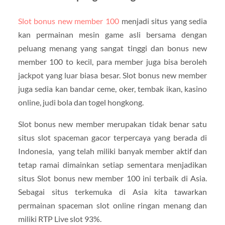
Slot bonus new member 100
menjadi situs yang sedia
kan permainan mesin game asli bersama dengan
peluang menang yang sangat tinggi dan bonus new
member 100 to kecil, para member juga bisa beroleh
jackpot yang luar biasa besar. Slot bonus new member
juga sedia kan bandar ceme, oker, tembak ikan, kasino
online, judi bola dan togel hongkong.
Slot bonus new member merupakan tidak benar satu
situs slot spaceman gacor terpercaya yang berada di
Indonesia, yang telah miliki banyak member aktif dan
tetap ramai dimainkan setiap sementara menjadikan
situs Slot bonus new member 100 ini terbaik di Asia.
Sebagai situs terkemuka di Asia kita tawarkan
permainan spaceman slot online ringan menang dan
miliki RTP Live slot 93%.