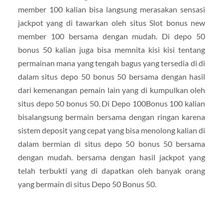
member 100 kalian bisa langsung merasakan sensasi
jackpot yang di tawarkan oleh situs Slot bonus new
member 100 bersama dengan mudah. Di depo 50
bonus 50 kalian juga bisa memnita kisi kisi tentang
permainan mana yang tengah bagus yang tersedia di di
dalam situs depo 50 bonus 50 bersama dengan hasil
dari kemenangan pemain lain yang di kumpulkan oleh
situs depo 50 bonus 50. Di Depo 100Bonus 100 kalian
bisalangsung bermain bersama dengan ringan karena
sistem deposit yang cepat yang bisa menolong kalian di
dalam bermian di situs depo 50 bonus 50 bersama
dengan mudah. bersama dengan hasil jackpot yang
telah terbukti yang di dapatkan oleh banyak orang
yang bermain di situs Depo 50 Bonus 50.