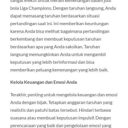
sangat efektif untuk meraih kemenangan dalam judi
bola Liga Champions. Dengan taruhan langsung, Anda
dapat memasang taruhan berdasarkan situasi
pertandingan saat ini. Ini memberikan keuntungan
karena Anda bisa melihat bagaimana pertandingan
berkembang dan membuat keputusan taruhan
berdasarkan apa yang Anda saksikan. Taruhan
langsung memungkinkan Anda untuk mengambil
keputusan yang lebih terinformasi dan bisa
memberikan peluang kemenangan yang lebih baik.
Kelola Keuangan dan Emosi Anda
Terakhir, penting untuk mengelola keuangan dan emosi
Anda dengan bijak. Tetapkan anggaran taruhan yang
realistis dan patuhi batas tersebut. Hindari terbawa
suasana atau membuat keputusan impulsif. Dengan
perencanaan yang baik dan pengelolaan emosi yang