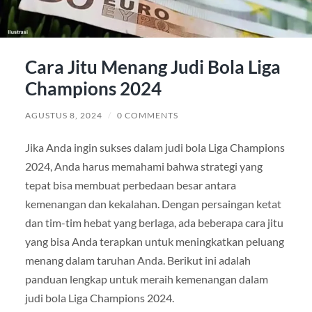
Cara Jitu Menang Judi Bola Liga
Champions 2024
AGUSTUS 8, 2024
/
0 COMMENTS
Jika Anda ingin sukses dalam judi bola Liga Champions
2024, Anda harus memahami bahwa strategi yang
tepat bisa membuat perbedaan besar antara
kemenangan dan kekalahan. Dengan persaingan ketat
dan tim-tim hebat yang berlaga, ada beberapa cara jitu
yang bisa Anda terapkan untuk meningkatkan peluang
menang dalam taruhan Anda. Berikut ini adalah
panduan lengkap untuk meraih kemenangan dalam
judi bola Liga Champions 2024.