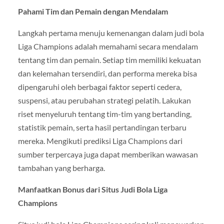
Pahami Tim dan Pemain dengan Mendalam
Langkah pertama menuju kemenangan dalam judi bola
Liga Champions adalah memahami secara mendalam
tentang tim dan pemain. Setiap tim memiliki kekuatan
dan kelemahan tersendiri, dan performa mereka bisa
dipengaruhi oleh berbagai faktor seperti cedera,
suspensi, atau perubahan strategi pelatih. Lakukan
riset menyeluruh tentang tim-tim yang bertanding,
statistik pemain, serta hasil pertandingan terbaru
mereka. Mengikuti prediksi Liga Champions dari
sumber terpercaya juga dapat memberikan wawasan
tambahan yang berharga.
Manfaatkan Bonus dari Situs Judi Bola Liga
Champions