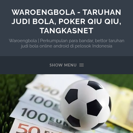
WAROENGBOLA - TARUHAN
JUDI BOLA, POKER QIU QIU,
TANGKASNET
Waroengbola | Perkumpulan para bandar, bettor taruhan
judi bola online android di pelosok Indonesia
SHOW MENU