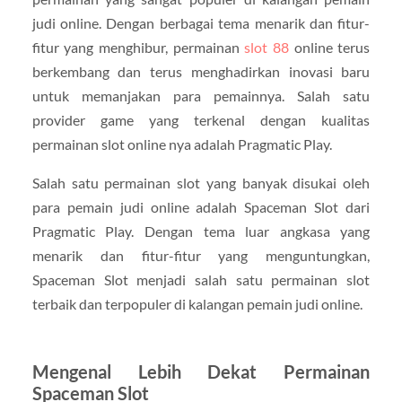
judi online. Dengan berbagai tema menarik dan fitur-
fitur yang menghibur, permainan
slot 88
online terus
berkembang dan terus menghadirkan inovasi baru
untuk memanjakan para pemainnya. Salah satu
provider game yang terkenal dengan kualitas
permainan slot online nya adalah Pragmatic Play.
Salah satu permainan slot yang banyak disukai oleh
para pemain judi online adalah Spaceman Slot dari
Pragmatic Play. Dengan tema luar angkasa yang
menarik dan fitur-fitur yang menguntungkan,
Spaceman Slot menjadi salah satu permainan slot
terbaik dan terpopuler di kalangan pemain judi online.
Mengenal Lebih Dekat Permainan
Spaceman Slot