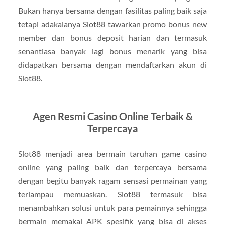
Bukan hanya bersama dengan fasilitas paling baik saja
tetapi adakalanya Slot88 tawarkan promo bonus new
member dan bonus deposit harian dan termasuk
senantiasa banyak lagi bonus menarik yang bisa
didapatkan bersama dengan mendaftarkan akun di
Slot88.
Agen Resmi Casino Online Terbaik &
Terpercaya
Slot88 menjadi area bermain taruhan game casino
online yang paling baik dan terpercaya bersama
dengan begitu banyak ragam sensasi permainan yang
terlampau memuaskan. Slot88 termasuk bisa
menambahkan solusi untuk para pemainnya sehingga
bermain memakai APK spesifik yang bisa di akses