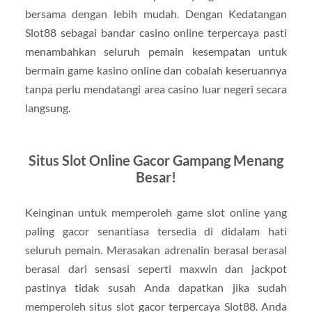
bersama dengan lebih mudah. Dengan Kedatangan
Slot88 sebagai bandar casino online terpercaya pasti
menambahkan seluruh pemain kesempatan untuk
bermain game kasino online dan cobalah keseruannya
tanpa perlu mendatangi area casino luar negeri secara
langsung.
Situs Slot Online Gacor Gampang Menang
Besar!
Keinginan untuk memperoleh game slot online yang
paling gacor senantiasa tersedia di didalam hati
seluruh pemain. Merasakan adrenalin berasal berasal
berasal dari sensasi seperti maxwin dan jackpot
pastinya tidak susah Anda dapatkan jika sudah
memperoleh situs slot gacor terpercaya Slot88. Anda