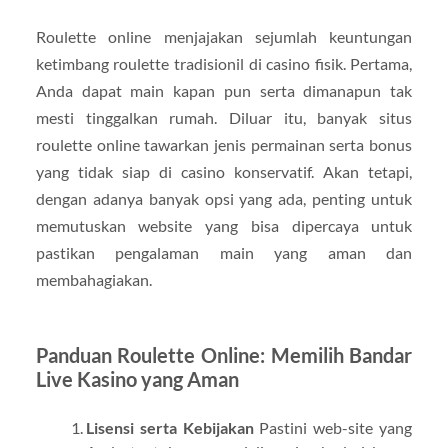
Roulette online menjajakan sejumlah keuntungan
ketimbang roulette tradisionil di casino fisik. Pertama,
Anda dapat main kapan pun serta dimanapun tak
mesti tinggalkan rumah. Diluar itu, banyak situs
roulette online tawarkan jenis permainan serta bonus
yang tidak siap di casino konservatif. Akan tetapi,
dengan adanya banyak opsi yang ada, penting untuk
memutuskan website yang bisa dipercaya untuk
pastikan pengalaman main yang aman dan
membahagiakan.
Panduan Roulette Online: Memilih Bandar
Live Kasino yang Aman
Lisensi serta Kebijakan
Pastini web-site yang