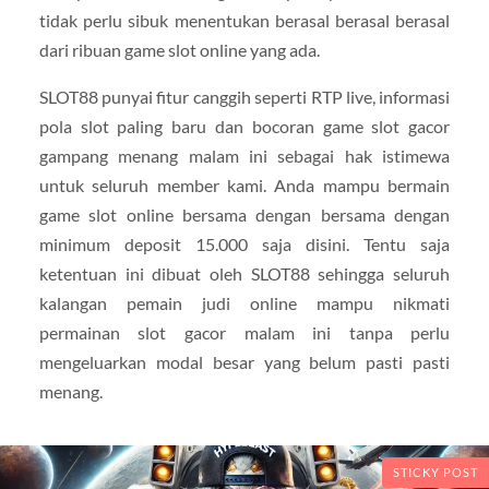
tidak perlu sibuk menentukan berasal berasal berasal
dari ribuan game slot online yang ada.
SLOT88 punyai fitur canggih seperti RTP live, informasi
pola slot paling baru dan bocoran game slot gacor
gampang menang malam ini sebagai hak istimewa
untuk seluruh member kami. Anda mampu bermain
game slot online bersama dengan bersama dengan
minimum deposit 15.000 saja disini. Tentu saja
ketentuan ini dibuat oleh SLOT88 sehingga seluruh
kalangan pemain judi online mampu nikmati
permainan slot gacor malam ini tanpa perlu
mengeluarkan modal besar yang belum pasti pasti
menang.
STICKY POST