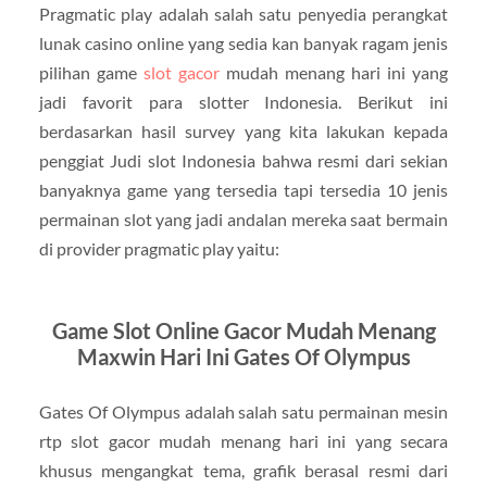
Pragmatic play adalah salah satu penyedia perangkat
lunak casino online yang sedia kan banyak ragam jenis
pilihan game
slot gacor
mudah menang hari ini yang
jadi favorit para slotter Indonesia. Berikut ini
berdasarkan hasil survey yang kita lakukan kepada
penggiat Judi slot Indonesia bahwa resmi dari sekian
banyaknya game yang tersedia tapi tersedia 10 jenis
permainan slot yang jadi andalan mereka saat bermain
di provider pragmatic play yaitu:
Game Slot Online Gacor Mudah Menang
Maxwin Hari Ini Gates Of Olympus
Gates Of Olympus adalah salah satu permainan mesin
rtp slot gacor mudah menang hari ini yang secara
khusus mengangkat tema, grafik berasal resmi dari