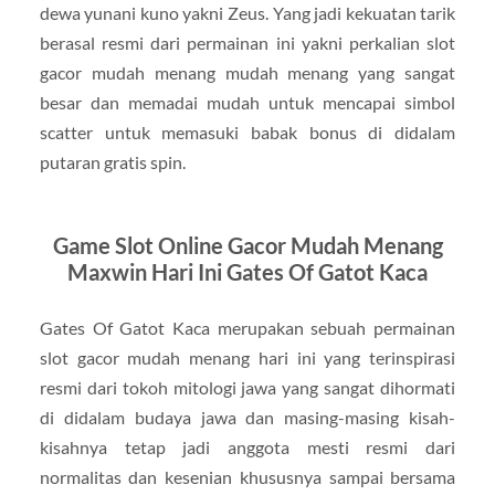
dewa yunani kuno yakni Zeus. Yang jadi kekuatan tarik
berasal resmi dari permainan ini yakni perkalian slot
gacor mudah menang mudah menang yang sangat
besar dan memadai mudah untuk mencapai simbol
scatter untuk memasuki babak bonus di didalam
putaran gratis spin.
Game Slot Online Gacor Mudah Menang
Maxwin Hari Ini Gates Of Gatot Kaca
Gates Of Gatot Kaca merupakan sebuah permainan
slot gacor mudah menang hari ini yang terinspirasi
resmi dari tokoh mitologi jawa yang sangat dihormati
di didalam budaya jawa dan masing-masing kisah-
kisahnya tetap jadi anggota mesti resmi dari
normalitas dan kesenian khususnya sampai bersama