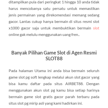
ditampilkan pula dari peringkat 1 hingga 10 anda tidak
harus mencobanya satu persatu untuk memastikan
jenis permainan yang direkomendasi memang sedang
gacor. Lantas cukup hanya bermain di situs resmi slot
x1000 gacor saja untuk membuktikan bermain
slot
online gak melulu menggunakan uang fren..
Banyak Pilihan Game Slot di Agen Resmi
SLOT88
Pada halaman Utama ini anda bisa bermain seluruh
game slot pg soft lengkap melalui akun slot gacor yang
bisa kamu daftar pada situs AIRBET88. Dengan
menggunakan akun slot pg kamu bisa setiap harinya
bermain game slot gratis gacor parah terbaru pada
situs slot pg mirip asli yang kami hadirkan ini.