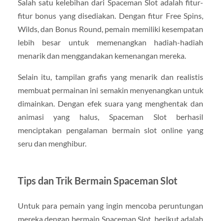
Salah satu kelebihan dari Spaceman Slot adalah fitur-
fitur bonus yang disediakan. Dengan fitur Free Spins,
Wilds, dan Bonus Round, pemain memiliki kesempatan
lebih besar untuk memenangkan hadiah-hadiah
menarik dan menggandakan kemenangan mereka.
Selain itu, tampilan grafis yang menarik dan realistis
membuat permainan ini semakin menyenangkan untuk
dimainkan. Dengan efek suara yang menghentak dan
animasi yang halus, Spaceman Slot berhasil
menciptakan pengalaman bermain slot online yang
seru dan menghibur.
Tips dan Trik Bermain Spaceman Slot
Untuk para pemain yang ingin mencoba peruntungan
mereka dengan bermain Spaceman Slot, berikut adalah