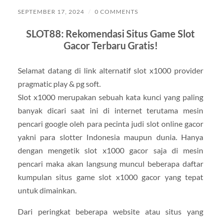
SEPTEMBER 17, 2024
/
0 COMMENTS
SLOT88: Rekomendasi Situs Game Slot
Gacor Terbaru Gratis!
Selamat datang di link alternatif slot x1000 provider
pragmatic play & pg soft.
Slot x1000 merupakan sebuah kata kunci yang paling
banyak dicari saat ini di internet terutama mesin
pencari google oleh para pecinta judi slot online gacor
yakni para slotter Indonesia maupun dunia. Hanya
dengan mengetik slot x1000 gacor saja di mesin
pencari maka akan langsung muncul beberapa daftar
kumpulan situs game slot x1000 gacor yang tepat
untuk dimainkan.
Dari peringkat beberapa website atau situs yang