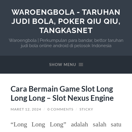
WAROENGBOLA - TARUHAN
JUDI BOLA, POKER QIU QIU,
TANGKASNET
Waroengbola | Perkumpulan para bandar, bettor taruhan
judi bola online android di pelosok Indonesia
SHOW MENU
Cara Bermain Game Slot Long
Long Long – Slot Nexus Engine
MARET 12, 2024
/
0 COMMENTS
/
STICKY
“Long Long Long” adalah salah satu