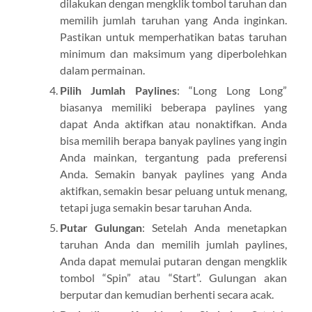
dilakukan dengan mengklik tombol taruhan dan
memilih jumlah taruhan yang Anda inginkan.
Pastikan untuk memperhatikan batas taruhan
minimum dan maksimum yang diperbolehkan
dalam permainan.
Pilih Jumlah Paylines
: “Long Long Long”
biasanya memiliki beberapa paylines yang
dapat Anda aktifkan atau nonaktifkan. Anda
bisa memilih berapa banyak paylines yang ingin
Anda mainkan, tergantung pada preferensi
Anda. Semakin banyak paylines yang Anda
aktifkan, semakin besar peluang untuk menang,
tetapi juga semakin besar taruhan Anda.
Putar Gulungan
: Setelah Anda menetapkan
taruhan Anda dan memilih jumlah paylines,
Anda dapat memulai putaran dengan mengklik
tombol “Spin” atau “Start”. Gulungan akan
berputar dan kemudian berhenti secara acak.