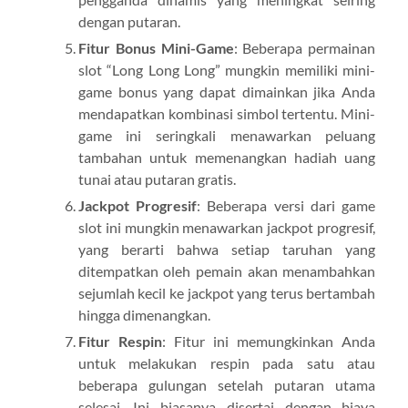
dengan putaran.
Fitur Bonus Mini-Game
: Beberapa permainan
slot “Long Long Long” mungkin memiliki mini-
game bonus yang dapat dimainkan jika Anda
mendapatkan kombinasi simbol tertentu. Mini-
game ini seringkali menawarkan peluang
tambahan untuk memenangkan hadiah uang
tunai atau putaran gratis.
Jackpot Progresif
: Beberapa versi dari game
slot ini mungkin menawarkan jackpot progresif,
yang berarti bahwa setiap taruhan yang
ditempatkan oleh pemain akan menambahkan
sejumlah kecil ke jackpot yang terus bertambah
hingga dimenangkan.
Fitur Respin
: Fitur ini memungkinkan Anda
untuk melakukan respin pada satu atau
beberapa gulungan setelah putaran utama
selesai. Ini biasanya disertai dengan biaya